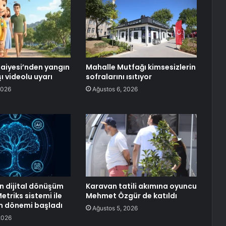
faiyesi’nden yangın
Mahalle Mutfağı kimsesizlerin
şı videolu uyarı
sofralarını ısıtıyor
2026
Ağustos 6, 2026
 dijital dönüşüm
Karavan tatili akımına oyuncu
triks sistemi ile
Mehmet Özgür de katıldı
tim dönemi başladı
Ağustos 5, 2026
2026