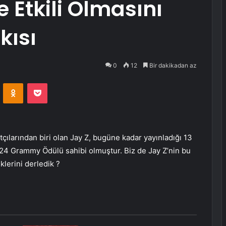
 Etkili Olmasını
kısı
0
12
Bir dakikadan az
VKontakte
Odnoklassniki
Pocket
çılarından biri olan Jay Z, bugüne kadar yayınladığı 13
 24 Grammy Ödülü sahibi olmuştur. Biz de Jay Z’nin bu
lerini derledik ?