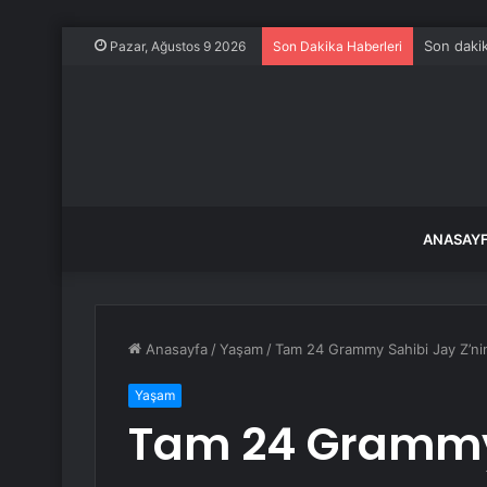
Son dakik
Pazar, Ağustos 9 2026
Son Dakika Haberleri
ANASAY
Anasayfa
/
Yaşam
/
Tam 24 Grammy Sahibi Jay Z’nin
Yaşam
Tam 24 Grammy 