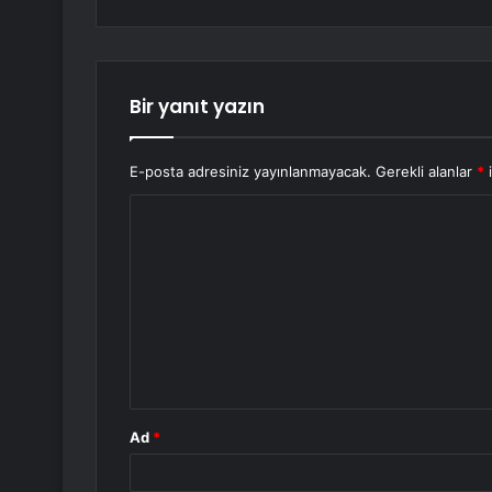
Bir yanıt yazın
E-posta adresiniz yayınlanmayacak.
Gerekli alanlar
*
i
Y
o
r
u
m
*
Ad
*