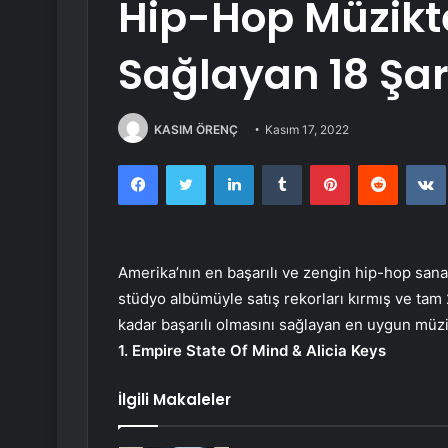
Hip-Hop Müzikte
Sağlayan 18 Şar
KASIM ÖRENÇ
Kasım 17, 2022
Facebook
Twitter
LinkedIn
Tumblr
Pinterest
Reddit
Amerika’nın en başarılı ve zengin hip-hop sanat
stüdyo albümüyle satış rekorları kırmış ve tam
kadar başarılı olmasını sağlayan en uygun müzik
1. Empire State Of Mind & Alicia Keys
İlgili Makaleler