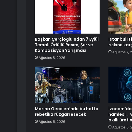
Başkan Çerçioğlu’ndan 7 Eylül
İstanbul İt
Temalı Ödüllü Resim, Şiir ve
riskine kar
Kompozisyon Yarışması
Ağustos 7, 
Ağustos 8, 2026
Marina Geceleri’nde bu hafta
İzocam’dan
rebetika rüzgarı esecek
hamlesi… Me
akıllı üre
Ağustos 6, 2026
Ağustos 5, 