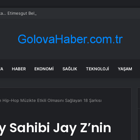
a… Etimesgut Belediye Başkanı Erdal Beşikçioğlu tutuklandı
FA
HABER
EKONOMI
SAĞLIK
TEKNOLOJI
YAŞAM
 Hip-Hop Müzikte Etkili Olmasını Sağlayan 18 Şarkısı
Sahibi Jay Z’nin