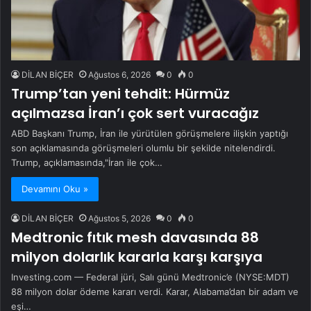
DİLAN BİÇER
Ağustos 6, 2026
0
0
Trump’tan yeni tehdit: Hürmüz
açılmazsa İran’ı çok sert vuracağız
ABD Başkanı Trump, İran ile yürütülen görüşmelere ilişkin yaptığı
son açıklamasında görüşmeleri olumlu bir şekilde nitelendirdi.
Trump, açıklamasında,"İran ile çok…
Devamını Oku »
DİLAN BİÇER
Ağustos 5, 2026
0
0
Medtronic fıtık mesh davasında 88
milyon dolarlık kararla karşı karşıya
Investing.com — Federal jüri, Salı günü Medtronic’e (NYSE:MDT)
88 milyon dolar ödeme kararı verdi. Karar, Alabama’dan bir adam ve
eşi…