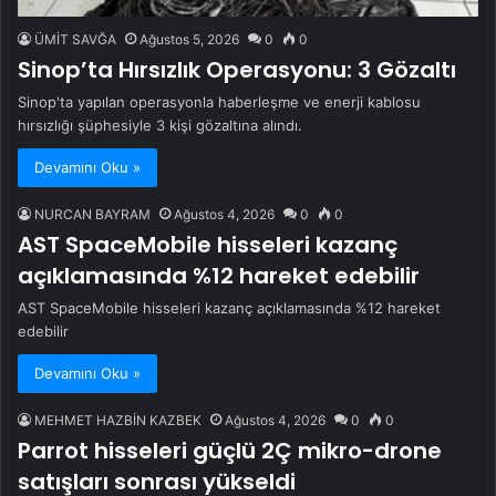
ÜMİT SAVĞA
Ağustos 5, 2026
0
0
Sinop’ta Hırsızlık Operasyonu: 3 Gözaltı
Sinop'ta yapılan operasyonla haberleşme ve enerji kablosu
hırsızlığı şüphesiyle 3 kişi gözaltına alındı.
Devamını Oku »
NURCAN BAYRAM
Ağustos 4, 2026
0
0
AST SpaceMobile hisseleri kazanç
açıklamasında %12 hareket edebilir
AST SpaceMobile hisseleri kazanç açıklamasında %12 hareket
edebilir
Devamını Oku »
MEHMET HAZBİN KAZBEK
Ağustos 4, 2026
0
0
Parrot hisseleri güçlü 2Ç mikro-drone
satışları sonrası yükseldi