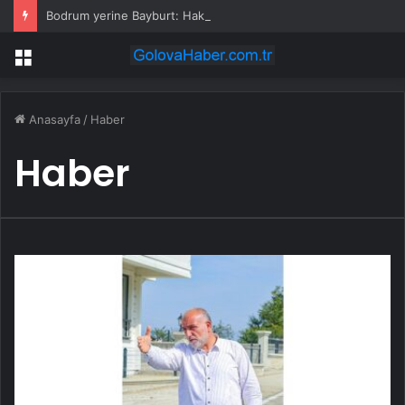
Bodrum yerine Bayburt: Hakan Çalhanoğlu’ndan köy tatili!
Menü
Anasayfa
/
Haber
Haber