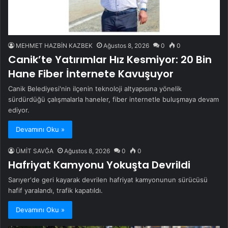
MEHMET HAZBİN KAZBEK
Ağustos 8, 2026
0
0
Canik’te Yatırımlar Hız Kesmiyor: 20 Bin
Hane Fiber İnternete Kavuşuyor
Canik Belediyesi'nin ilçenin teknoloji altyapısına yönelik
sürdürdüğü çalışmalarla haneler, fiber internetle buluşmaya devam
ediyor.
Devamını Oku »
ÜMİT SAVĞA
Ağustos 8, 2026
0
0
Hafriyat Kamyonu Yokuşta Devrildi
Sarıyer'de geri kayarak devrilen hafriyat kamyonunun sürücüsü
hafif yaralandı, trafik kapatıldı.
Devamını Oku »