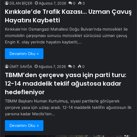
DİLAN BİÇER
Ağustos 7, 2026
0
0
Kırıkkale’de Trafik Kazası… Uzman Çavuş
Hayatını Kaybetti
Kırıkkale'nin Osmangazi Mahallesi Doğu Bulvarı'nda motosiklet ile
otomobilin çarpışması sonucu motosiklet sürücüsü uzman çavuş
Engin K. olay yerinde hayatını kaybetti,…
Devamını Oku »
ÜMİT SAVĞA
Ağustos 7, 2026
0
0
TBMM’den çerçeve yasa için parti turu:
12-14 maddelik teklif ağustosa kadar
hedefleniyor
TBMM Başkanı Numan Kurtulmuş, siyasi partilerle görüşerek
çerçeve yasa için uzlaşı aradı. 12-14 maddelik teklifin ağustosun ilk
yarısına kadar Meclis'ten…
Devamını Oku »