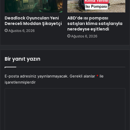
Deadlock Oyuncuları Yeni
ABD’de ısı pompası
Dereceli Moddan Şikayetçi
satışları klima satışlarıyla
neredeyse eşitlendi
Ağustos 6, 2026
Ağustos 6, 2026
Bir yanıt yazın
E-posta adresiniz yayınlanmayacak.
Gerekli alanlar
*
ile
işaretlenmişlerdir
Y
o
r
u
m