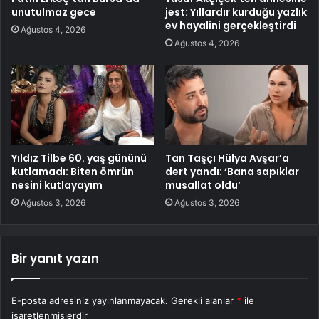
unutulmaz gece
jest: Yıllardır kurduğu yazlık
ev hayalini gerçekleştirdi
Ağustos 4, 2026
Ağustos 4, 2026
Yıldız Tilbe 60. yaş gününü
Tan Taşçı Hülya Avşar’a
kutlamadı: Biten ömrün
dert yandı: ‘Bana sapıklar
nesini kutlayayım
musallat oldu’
Ağustos 3, 2026
Ağustos 3, 2026
Bir yanıt yazın
E-posta adresiniz yayınlanmayacak.
Gerekli alanlar
*
ile
işaretlenmişlerdir