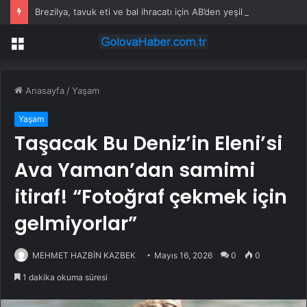
Brezilya, tavuk eti ve bal ihracatı için AB’den yeşil ışık bekliyor
Menü
Anasayfa
/
Yaşam
Yaşam
Taşacak Bu Deniz’in Eleni’si
Ava Yaman’dan samimi
itiraf! “Fotoğraf çekmek için
gelmiyorlar”
MEHMET HAZBİN KAZBEK
Mayıs 16, 2026
0
0
1 dakika okuma süresi