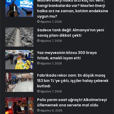
Masfen Enerji halka arzı kaç lot verir,
hangi bankalarda var? Masfen Enerji
halka arz ne zaman, katılım endeksine
uygun mu?
Ağustos 7, 2026
Sadece tank değil: Almanya’nın yeni
savaş planı dikkat çekti
Ağustos 7, 2026
Yaz meyvesinin kilosu 300 liraya
fırladı, emekli isyan etti
Ağustos 7, 2026
Fabrikada rekor zam: En düşük maaş
153 bin TL’ye çıktı, işçiler halay çekerek
kutladı
Ağustos 7, 2026
Polis yarım saat uğraştı! Alkolmetreyi
üflememek ona servete mal oldu
Ağustos 6, 2026