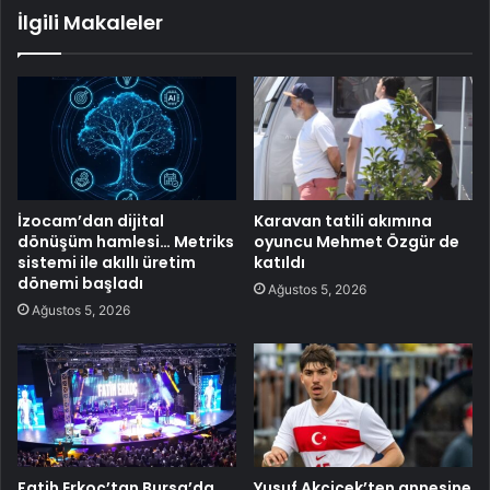
İlgili Makaleler
İzocam’dan dijital
Karavan tatili akımına
dönüşüm hamlesi… Metriks
oyuncu Mehmet Özgür de
sistemi ile akıllı üretim
katıldı
dönemi başladı
Ağustos 5, 2026
Ağustos 5, 2026
Fatih Erkoç’tan Bursa’da
Yusuf Akçiçek’ten annesine