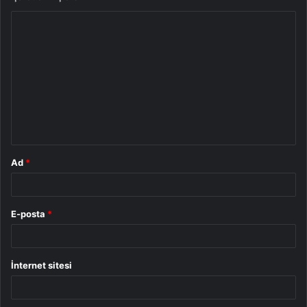
Y
o
r
u
m
*
Ad
*
E-posta
*
İnternet sitesi