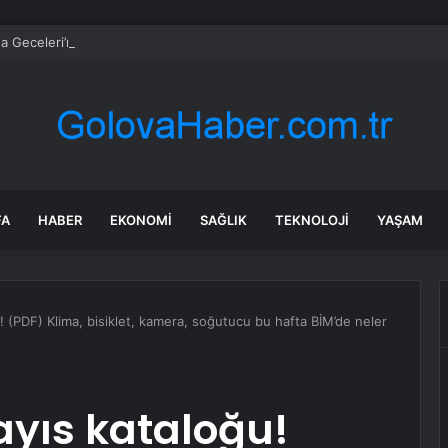
a Geceleri’nde bu hafta rebetika rüzgarı esecek
FA
HABER
EKONOMI
SAĞLIK
TEKNOLOJI
YAŞAM
 (PDF) Klima, bisiklet, kamera, soğutucu bu hafta BİM’de neler
ayıs kataloğu!