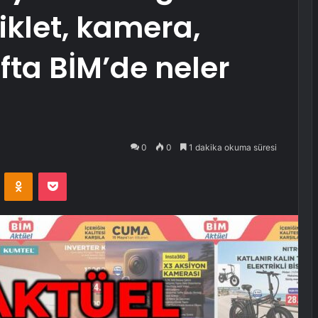
iklet, kamera,
ta BİM’de neler
0
0
1 dakika okuma süresi
VKontakte
Odnoklassniki
Pocket