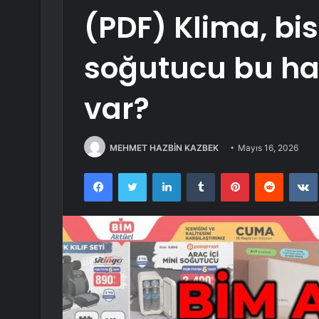
(PDF) Klima, bis
soğutucu bu haf
var?
MEHMET HAZBİN KAZBEK
Mayıs 16, 2026
Facebook
Twitter
LinkedIn
Tumblr
Pinterest
Reddit