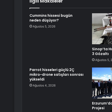
İlgili Makaleler
Cummins hissesi bugün
neden düşüyor?
Ağustos 5, 2026
Sinop’ta H
3 Gözaltı
Ağustos 5, 
Parrot hisseleri güçlü 2Ç
mikro-drone satışları sonrası
yükseldi
Ağustos 4, 2026
Erzurum’da
Projesi