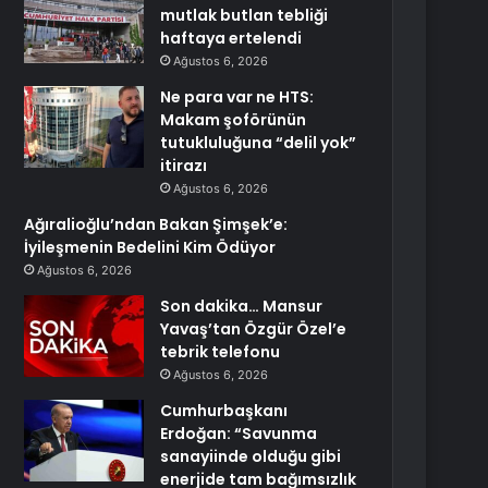
mutlak butlan tebliği
haftaya ertelendi
Ağustos 6, 2026
Ne para var ne HTS:
Makam şoförünün
tutukluluğuna “delil yok”
itirazı
Ağustos 6, 2026
Ağıralioğlu’ndan Bakan Şimşek’e:
İyileşmenin Bedelini Kim Ödüyor
Ağustos 6, 2026
Son dakika… Mansur
Yavaş’tan Özgür Özel’e
tebrik telefonu
Ağustos 6, 2026
Cumhurbaşkanı
Erdoğan: “Savunma
sanayiinde olduğu gibi
enerjide tam bağımsızlık