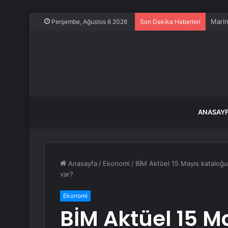
Marin
Perşembe, Ağustos 6 2026
Son Dakika Haberleri
ANASAY
Anasayfa
/
Ekonomi
/
BİM Aktüel 15 Mayıs kataloğu!
var?
Ekonomi
BİM Aktüel 15 M