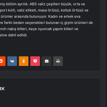
niş bölüm ayrıldı. ABS valiz çeşitleri büyük, orta ve
rt kılıfı, valiz etiketi, masa örtüsü, koltuk örtüsü ve
 ürünler arasında bulunuyor. Kadın ve erkek eva
i ve farklı beden seçenekleri bulunan iç giyim ürünleri de
ch nakış kitleri, keçe oyuncak yapım kitleri ve
sine dahil edildi.
erest
Reddit
VKontakte
Odnoklassniki
Pocket
E-Posta ile paylaş
Yazdır
EK