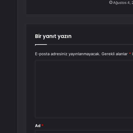
Ağustos 4, 
Bir yanıt yazın
E-posta adresiniz yayınlanmayacak.
Gerekli alanlar
*
i
Y
o
r
u
m
*
Ad
*