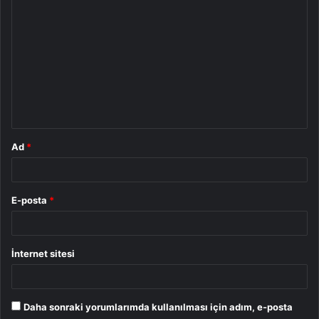
Y
o
r
u
m
*
Ad
*
E-posta
*
İnternet sitesi
Daha sonraki yorumlarımda kullanılması için adım, e-posta