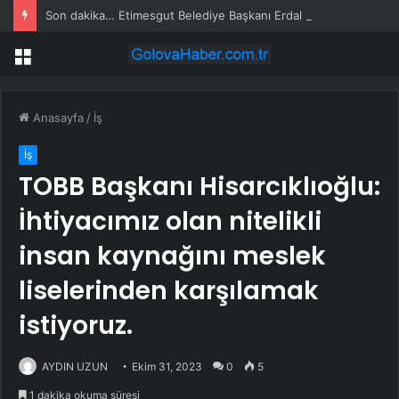
Son dakika… Etimesgut Belediye Başkanı Erdal Beşikçioğlu tutuklandı
Menü
Anasayfa
/
İş
İş
TOBB Başkanı Hisarcıklıoğlu:
İhtiyacımız olan nitelikli
insan kaynağını meslek
liselerinden karşılamak
istiyoruz.
AYDIN UZUN
Ekim 31, 2023
0
5
1 dakika okuma süresi