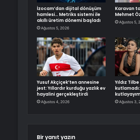
İzocam’dan dijital dönüşüm
Karavan ta
hamlesi… Metriks sistemi ile
Mehmet Özg
akıllı üretim dönemi başladı
Ağustos 5, 
Ağustos 5, 2026
Yusuf Akçiçek’ten annesine
Yıldız Tilb
jest: Yıllardır kurduğu yazlık ev
kutlamadı:
hayalini gerçekleştirdi
kutlayayı
Ağustos 4, 2026
Ağustos 3, 
Bir yanıt yazın