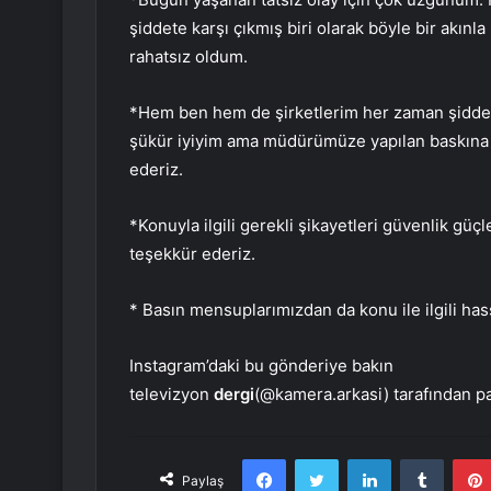
şiddete karşı çıkmış biri olarak böyle bir akınl
rahatsız oldum.
*Hem ben hem de şirketlerim her zaman şidde
şükür iyiyim ama müdürümüze yapılan baskına
ederiz.
*Konuyla ilgili gerekli şikayetleri güvenlik gü
teşekkür ederiz.
* Basın mensuplarımızdan da konu ile ilgili has
Instagram’daki bu gönderiye bakın
televizyon
dergi
(@kamera.arkasi) tarafından pa
Facebook
Twitter
LinkedIn
Tumbl
Paylaş