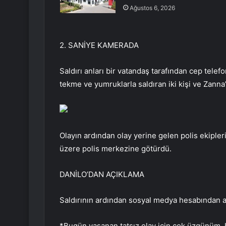
Ağustos 6, 2026
2. SANİYE KAMERADA
Saldırı anları bir vatandaş tarafından cep tele
tekme ve yumruklarla saldıran iki kişi ve Zanna’
Olayın ardından olay yerine gelen polis ekipler
üzere polis merkezine götürdü.
DANİLO’DAN AÇIKLAMA
Saldırının ardından sosyal medya hesabından aç
*Bugün yaşanan tatsız olay için çok üzgünüm