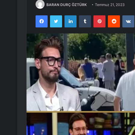
BARAN DURÇ ÖZTÜRK
Temmuz 21, 2023
Facebook
Twitter
LinkedIn
Tumblr
Pinterest
Reddit