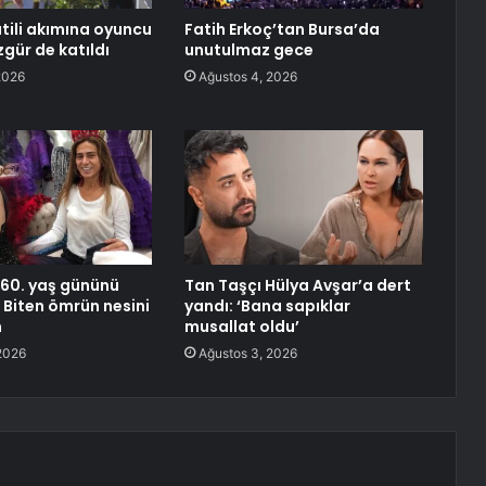
tili akımına oyuncu
Fatih Erkoç’tan Bursa’da
ür de katıldı
unutulmaz gece
2026
Ağustos 4, 2026
e 60. yaş gününü
Tan Taşçı Hülya Avşar’a dert
 Biten ömrün nesini
yandı: ‘Bana sapıklar
m
musallat oldu’
2026
Ağustos 3, 2026