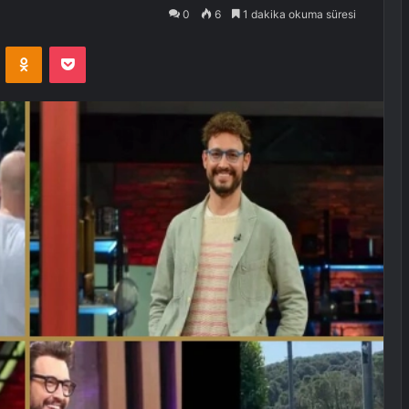
0
6
1 dakika okuma süresi
VKontakte
Odnoklassniki
Pocket