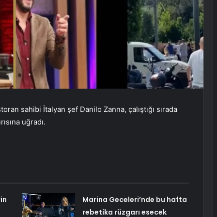
toran sahibi İtalyan şef Danilo Zanna, çalıştığı sırada
ırısına uğradı.
in
Marina Geceleri’nde bu hafta
rebetika rüzgarı esecek