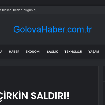
o hissesi neden bugün düşüyor?
FA
HABER
EKONOMI
SAĞLIK
TEKNOLOJI
YAŞAM
İRKİN SALDIRI!