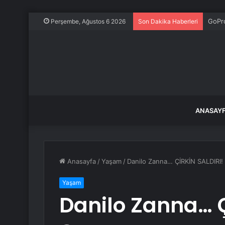
GoPr
Perşembe, Ağustos 6 2026
Son Dakika Haberleri
ANASAY
Anasayfa
/
Yaşam
/
Danilo Zanna… ÇİRKİN SALDIRI!
Yaşam
Danilo Zanna… Ç