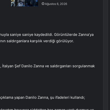
Ağustos 6, 2026
fonuyla saniye saniye kaydedildi. Görüntülerde Zanna’ya
nın saldırganlara karşılık verdiği görülüyor.
i, İtalyan Şef Danilo Zanna ve saldırganları sorgulanmak
ıklama yapan Danilo Zanna, şu ifadeleri kullandı;
. Hayatım boyunca şiddetten her zaman uzak durmuş ve