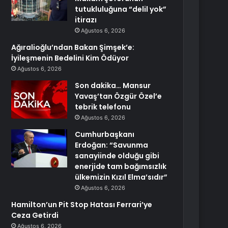
tutukluluğuna “delil yok”
itirazı
Ağustos 6, 2026
Ağıralioğlu’ndan Bakan Şimşek’e:
İyileşmenin Bedelini Kim Ödüyor
Ağustos 6, 2026
Son dakika… Mansur
Yavaş’tan Özgür Özel’e
tebrik telefonu
Ağustos 6, 2026
Cumhurbaşkanı
Erdoğan: “Savunma
sanayiinde olduğu gibi
enerjide tam bağımsızlık
ülkemizin Kızıl Elma’sıdır”
Ağustos 6, 2026
Hamilton’un Pit Stop Hatası Ferrari’ye
Ceza Getirdi
Ağustos 6, 2026