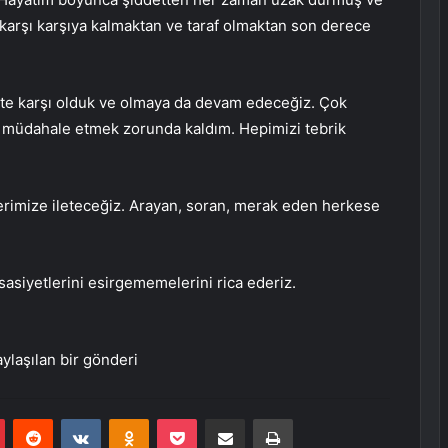
a karşı karşıya kalmaktan ve taraf olmaktan son derece
te karşı olduk ve olmaya da devam edeceğiz. Çok
 müdahale etmek zorunda kaldım. Hepimizi tebrik
çlerimize ileteceğiz. Arayan, soran, merak eden herkese
sasiyetlerini esirgememelerini rica ederiz.
ylaşılan bir gönderi
r
Pinterest
Reddit
VKontakte
Odnoklassniki
Pocket
E-Posta ile paylaş
Yazdır