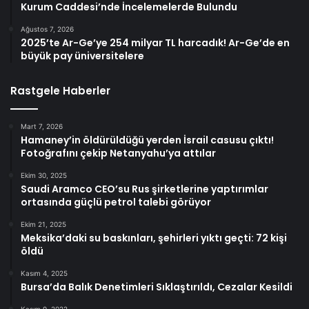
Kurum Caddesi’nde İncelemelerde Bulundu
Ağustos 7, 2026
2025’te Ar-Ge’ye 254 milyar TL harcadık! Ar-Ge’de en
büyük pay üniversitelere
Rastgele Haberler
Mart 7, 2026
Hamaney’in öldürüldüğü yerden İsrail casusu çıktı!
Fotoğrafını çekip Netanyahu’ya attılar
Ekim 30, 2025
Saudi Aramco CEO’su Rus şirketlerine yaptırımlar
ortasında güçlü petrol talebi görüyor
Ekim 21, 2025
Meksika’daki su baskınları, şehirleri yıktı geçti: 72 kişi
öldü
Kasım 4, 2025
Bursa’da Balık Denetimleri Sıklaştırıldı, Cezalar Kesildi