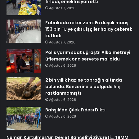
fırladı, emekli isyan etti
Ağustos 7, 2026
Fabrikada rekor zam: En düşük maaş
153 bin TL’ye çıktı, işçiler halay çekerek
kutladı
Ağustos 7, 2026
Polis yarım saat uğraştı! Alkolmetreyi
üflememek ona servete mal oldu
Ağustos 6, 2026
2 bin yıllık hazine toprağın altında
bulundu: Benzerine o bölgede hiç
rastlanmamıştı
Ağustos 6, 2026
Bahşılı’da Çilek Fidesi Dikti
Ağustos 6, 2026
Numan Kurtulmuş’un Devlet Bahçeli’yi Ziyareti… TBMM