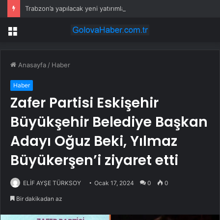
Trabzon’a yapılacak yeni yatırımlar imza altına alındı
Menü
Anasayfa
/
Haber
Haber
Zafer Partisi Eskişehir
Büyükşehir Belediye Başkan
Adayı Oğuz Beki, Yılmaz
Büyükerşen’i ziyaret etti
ELİF AYŞE TÜRKSOY
Ocak 17, 2024
0
0
Bir dakikadan az