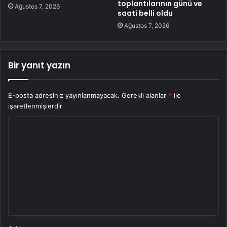
toplantılarının günü ve
Ağustos 7, 2026
saati belli oldu
Ağustos 7, 2026
Bir yanıt yazın
E-posta adresiniz yayınlanmayacak.
Gerekli alanlar
*
ile
işaretlenmişlerdir
Y
o
r
u
m
*