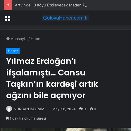
Artvin’de 10 Köyü Etkileyecek Maden Projesine Tepki: “Bu Proje Havamızı, Suyumuzu ve Toprağımızı Kirletecek”
Menü
Anasayfa
/
Haber
Haber
Yılmaz Erdoğan’ı
ifşalamıştı… Cansu
Taşkın’ın kardeşi artık
ağzını bile açmıyor
NURCAN BAYRAM
Mayıs 6, 2024
0
0
1 dakika okuma süresi