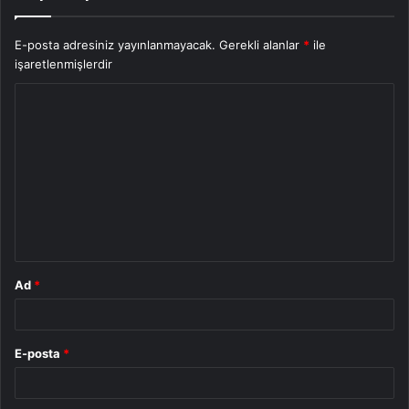
E-posta adresiniz yayınlanmayacak.
Gerekli alanlar
*
ile
işaretlenmişlerdir
Y
o
r
u
m
*
Ad
*
E-posta
*