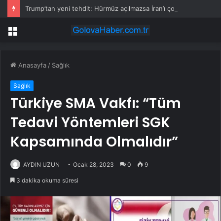
Trump’tan yeni tehdit: Hürmüz açılmazsa İran’ı çok sert vuracağız
Menü
Anasayfa
/
Sağlık
Sağlık
Türkiye SMA Vakfı: “Tüm
Tedavi Yöntemleri SGK
Kapsamında Olmalıdır”
AYDIN UZUN
Ocak 28, 2023
0
9
3 dakika okuma süresi