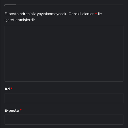
E-posta adresiniz yayınlanmayacak.
Gerekli alanlar
*
ile
işaretlenmişlerdir
Y
o
r
u
m
*
Ad
*
E-posta
*