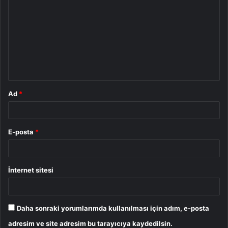
o
r
u
m
*
Ad
*
E-posta
*
İnternet sitesi
Daha sonraki yorumlarımda kullanılması için adım, e-posta
adresim ve site adresim bu tarayıcıya kaydedilsin.