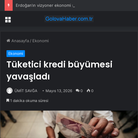
Erdoğan’ın vizyoner ekonomi sözleri kitap oldu
Menü
Anasayfa
/
Ekonomi
Ekonomi
Tüketici kredi büyümesi
yavaşladı
ÜMİT SAVĞA
Mayıs 13, 2026
0
0
1 dakika okuma süresi