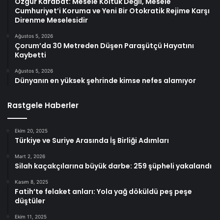
Özgür Karabat: Mesele Koltuk Değil, Mesele
Cumhuriyet’i Koruma ve Yeni Bir Otokratik Rejime Karşı
Direnme Meselesidir
Ağustos 5, 2026
Çorum’da 30 Metreden Düşen Paraşütçü Hayatını
Kaybetti
Ağustos 5, 2026
Dünyanın en yüksek şehrinde kimse nefes alamıyor
Rastgele Haberler
Ekim 20, 2025
Türkiye ve Suriye Arasında İş Birliği Adımları
Mart 2, 2026
Silah kaçakçılarına büyük darbe: 259 şüpheli yakalandı
Kasım 8, 2025
Fatih’te felaket anları: Yola yağ döküldü peş peşe
düştüler
Ekim 11, 2025