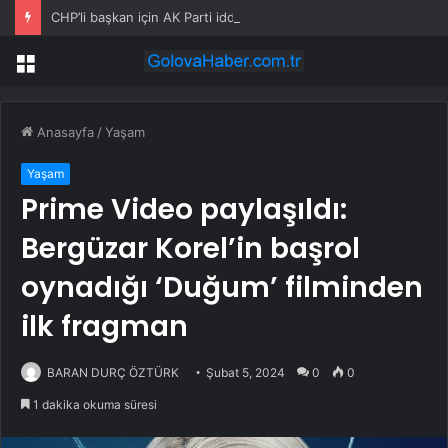
CHP’li başkan için AK Parti iddiası: İstifa edeceğim, Cumhurbaşkanına ilettik
Menü
Anasayfa
/
Yaşam
Yaşam
Prime Video paylaşıldı:
Bergüzar Korel’in başrol
oynadığı ‘Duğum’ filminden
ilk fragman
BARAN DURÇ ÖZTÜRK
Şubat 5, 2024
0
0
1 dakika okuma süresi