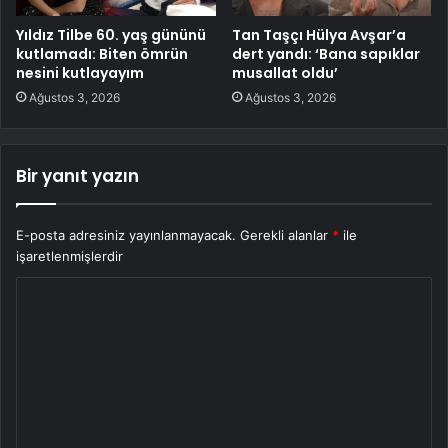
Yıldız Tilbe 60. yaş gününü
Tan Taşçı Hülya Avşar’a
kutlamadı: Biten ömrün
dert yandı: ‘Bana sapıklar
nesini kutlayayım
musallat oldu’
Ağustos 3, 2026
Ağustos 3, 2026
Bir yanıt yazın
E-posta adresiniz yayınlanmayacak.
Gerekli alanlar
*
ile
işaretlenmişlerdir
Y
o
r
u
m
*