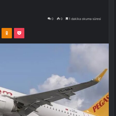
0
0
1 dakika okuma süresi
VKontakte
Odnoklassniki
Pocket