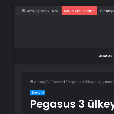
Yaz meyve
Cuma, Ağustos 7 2026
Son Dakika Haberleri
ANASAY
Anasayfa
/
Ekonomi
/
Pegasus 3 ülkeye uçuşlarını
Ekonomi
Pegasus 3 ülkey