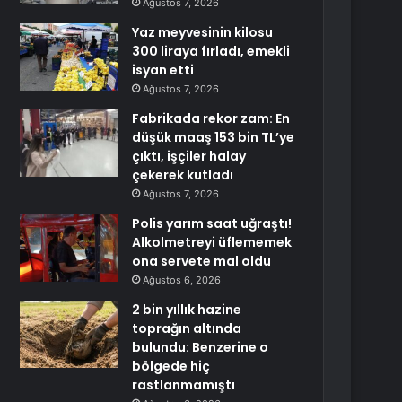
Ağustos 7, 2026
Yaz meyvesinin kilosu
300 liraya fırladı, emekli
isyan etti
Ağustos 7, 2026
Fabrikada rekor zam: En
düşük maaş 153 bin TL’ye
çıktı, işçiler halay
çekerek kutladı
Ağustos 7, 2026
Polis yarım saat uğraştı!
Alkolmetreyi üflememek
ona servete mal oldu
Ağustos 6, 2026
2 bin yıllık hazine
toprağın altında
bulundu: Benzerine o
bölgede hiç
rastlanmamıştı