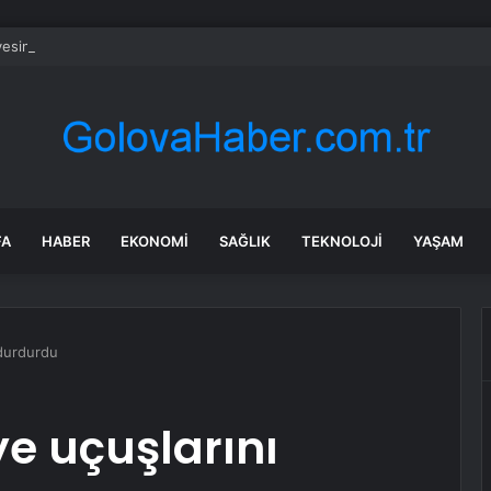
sinin kilosu 300 liraya fırladı, emekli isyan etti
FA
HABER
EKONOMI
SAĞLIK
TEKNOLOJI
YAŞAM
 durdurdu
e uçuşlarını