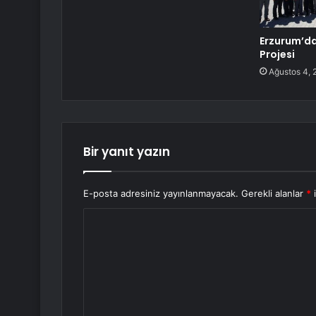
Erzurum’da
Projesi
Ağustos 4, 
Bir yanıt yazın
E-posta adresiniz yayınlanmayacak.
Gerekli alanlar
*
i
Y
o
r
u
m