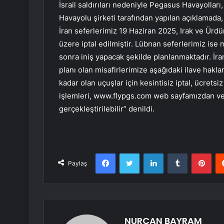
İsrail saldırıları nedeniyle Pegasus Havayolları,
Havayolu şirketi tarafından yapılan açıklamad
İran seferlerimiz 19 Haziran 2025, Irak ve Ürd
üzere iptal edilmiştir. Lübnan seferlerimiz i
sonra iniş yapacak şekilde planlanmaktadır. İran
planı olan misafirlerimize aşağıdaki ilave hakla
kadar olan uçuşlar için kesintisiz iptal, ücretsi
işlemleri, www.flypgs.com web sayfamızdan ve
gerçekleştirilebilir” denildi.
Facebook
Twitter
LinkedIn
Tumblr
Pint
Paylaş
NURCAN BAYRAM