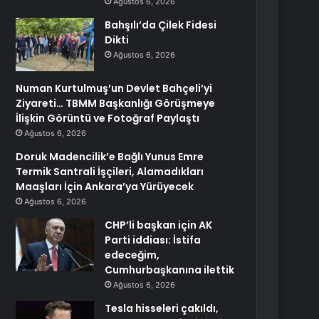
Ağustos 6, 2026
Bahşılı’da Çilek Fidesi
Dikti
Ağustos 6, 2026
Numan Kurtulmuş’un Devlet Bahçeli’yi
Ziyareti… TBMM Başkanlığı Görüşmeye
İlişkin Görüntü ve Fotoğraf Paylaştı
Ağustos 6, 2026
Doruk Madencilik’e Bağlı Yunus Emre
Termik Santrali İşçileri, Alamadıkları
Maaşları İçin Ankara’ya Yürüyecek
Ağustos 6, 2026
CHP’li başkan için AK
Parti iddiası: İstifa
edeceğim,
Cumhurbaşkanına ilettik
Ağustos 6, 2026
Tesla hisseleri çakıldı,