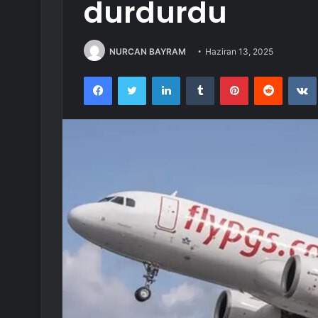
durdurdu
NURCAN BAYRAM
Haziran 13, 2025
Facebook
Twitter
LinkedIn
Tumblr
Pinterest
Reddit