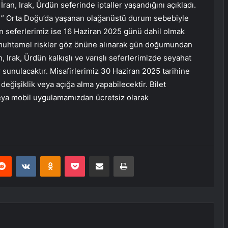
 İran, Irak, Ürdün seferinde iptaller yaşandığını açıkladı.
a, ” Orta Doğu’da yaşanan olağanüstü durum sebebiyle
ün seferlerimiz ise 16 Haziran 2025 günü dahil olmak
se muhtemel riskler göz önüne alınarak gün doğumundan
, Irak, Ürdün kalkışlı ve varışlı seferlerimizde seyahat
r sunulacaktır. Misafirlerimiz 30 Haziran 2025 tarihine
z değişiklik veya açığa alma yapabilecektir. Bilet
ya mobil uygulamamızdan ücretsiz olarak
erest
Reddit
VKontakte
Odnoklassniki
Pocket
E-Posta ile paylaş
Yazdır