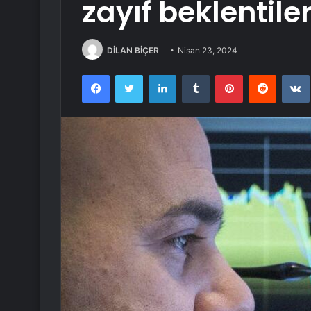
zayıf beklentile
DİLAN BİÇER
Nisan 23, 2024
Facebook
Twitter
LinkedIn
Tumblr
Pinterest
Reddit