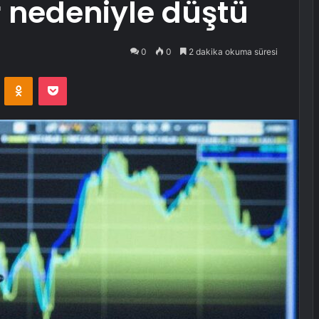
r nedeniyle düştü
0
0
2 dakika okuma süresi
VKontakte
Odnoklassniki
Pocket