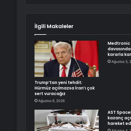
İlgili Makaleler
Medtronic 
davasında 
kararla kar
Ağustos 5, 
Trump’tan yeni tehdit:
Hürmüz açılmazsa İran’ı çok
sert vuracağız
Ağustos 6, 2026
AST SpaceM
kazanç aç
hareket ed
Ağustos 4, 