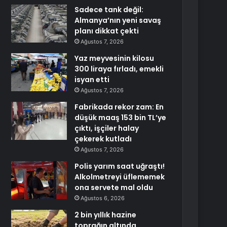
Sadece tank değil:
Almanya’nın yeni savaş
planı dikkat çekti
Ağustos 7, 2026
Yaz meyvesinin kilosu
300 liraya fırladı, emekli
isyan etti
Ağustos 7, 2026
Fabrikada rekor zam: En
düşük maaş 153 bin TL’ye
çıktı, işçiler halay
çekerek kutladı
Ağustos 7, 2026
Polis yarım saat uğraştı!
Alkolmetreyi üflememek
ona servete mal oldu
Ağustos 6, 2026
2 bin yıllık hazine
toprağın altında