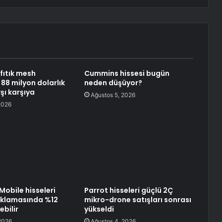
fıtık mesh
Cummins hissesi bugün
88 milyon dolarlık
neden düşüyor?
şı karşıya
Ağustos 5, 2026
2026
obile hisseleri
Parrot hisseleri güçlü 2Ç
ıklamasında %12
mikro-drone satışları sonrası
ebilir
yükseldi
2026
Ağustos 4, 2026