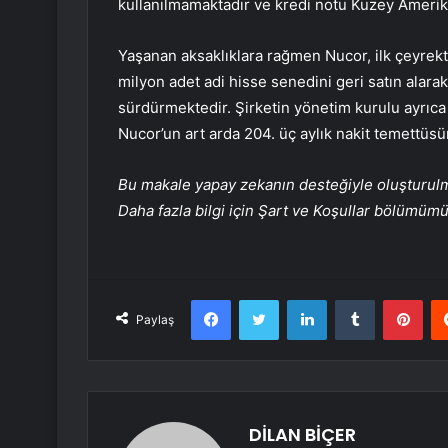
kullanılmamaktadır ve kredi notu Kuzey Amerik
Yaşanan aksaklıklara rağmen Nucor, ilk çeyrekte
milyon adet adi hisse senedini geri satın ala
sürdürmektedir. Şirketin yönetim kurulu ayrıca
Nucor’un art arda 204. üç aylık nakit temettüsü
Bu makale yapay zekanın desteğiyle oluşturulmuş
Daha fazla bilgi için Şart ve Koşullar bölümüm
Facebook
Twitter
LinkedIn
Tumblr
Pint
Paylaş
DİLAN BİÇER