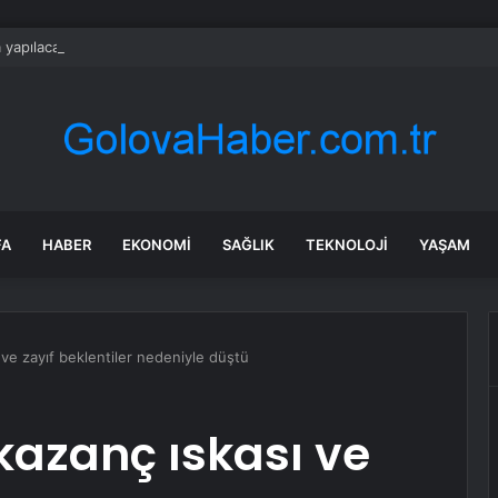
 yapılacak yeni yatırımlar imza altına alındı
FA
HABER
EKONOMI
SAĞLIK
TEKNOLOJI
YAŞAM
 ve zayıf beklentiler nedeniyle düştü
 kazanç ıskası ve