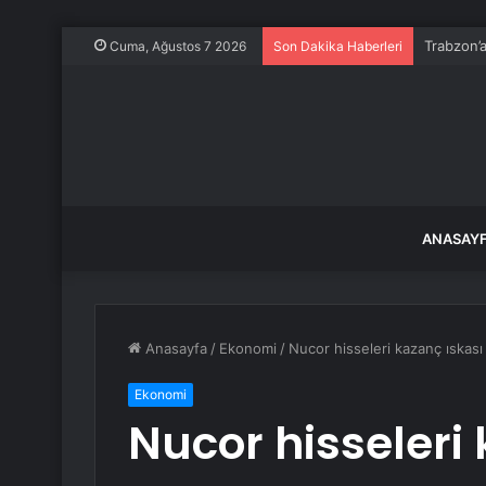
Trabzon’a
Cuma, Ağustos 7 2026
Son Dakika Haberleri
ANASAY
Anasayfa
/
Ekonomi
/
Nucor hisseleri kazanç ıskası
Ekonomi
Nucor hisseleri