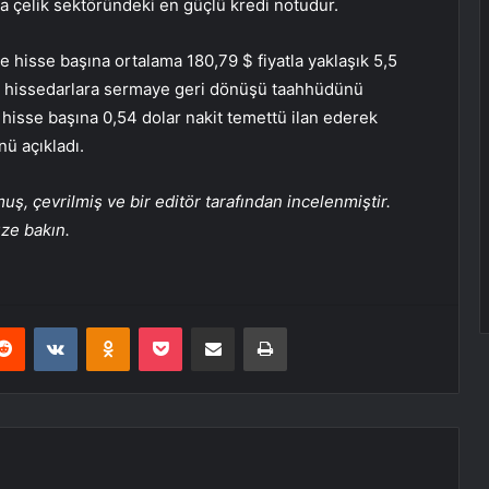
a çelik sektöründeki en güçlü kredi notudur.
 hisse başına ortalama 180,79 $ fiyatla yaklaşık 5,5
rak hissedarlara sermaye geri dönüşü taahhüdünü
 hisse başına 0,54 dolar nakit temettü ilan ederek
nü açıkladı.
, çevrilmiş ve bir editör tarafından incelenmiştir.
üze bakın.
erest
Reddit
VKontakte
Odnoklassniki
Pocket
E-Posta ile paylaş
Yazdır