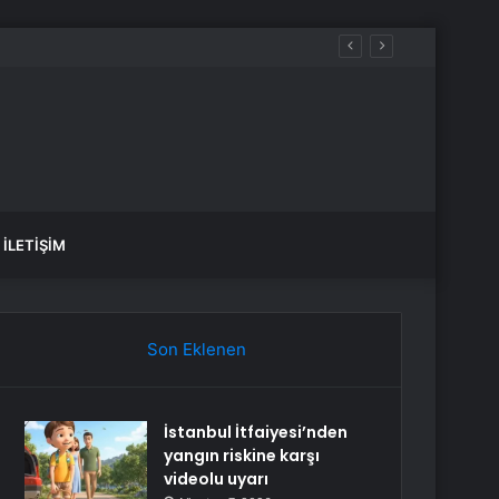
İLETIŞIM
Son Eklenen
İstanbul İtfaiyesi’nden
yangın riskine karşı
videolu uyarı