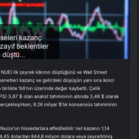
UE) ilk çeyrek kârının düştüğünü ve Wall Street
 senetleri kazanç ve gelirdeki düşüşün yanı sıra ikinci
e birlikte %6’nın üzerinde değer kaybetti. Çelik
PS) 3,67 $ olan analist tahmininin altında 3,46 $ olarak
 gerçekleşirken, 8.26 milyar $’lık konsensüs tahmininin
 Nucor’un hissedarlara atfedilebilir net kazancı 1,14
 4,45 dolardan 844,8 milyon dolara veya seyreltilmiş