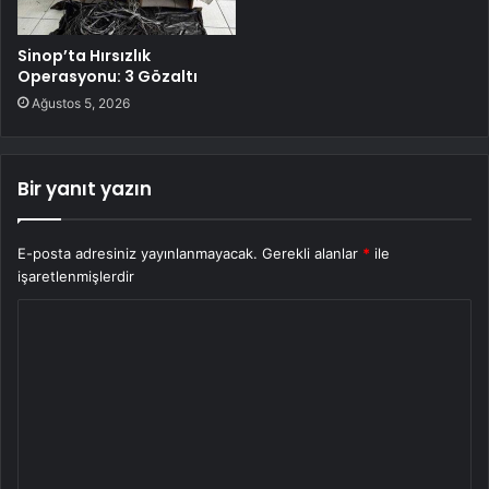
Sinop’ta Hırsızlık
Operasyonu: 3 Gözaltı
Ağustos 5, 2026
Bir yanıt yazın
E-posta adresiniz yayınlanmayacak.
Gerekli alanlar
*
ile
işaretlenmişlerdir
Y
o
r
u
m
*