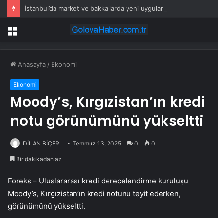
İstanbul’da market ve bakkallarda yeni uygulama devreye girdi
Menü
Anasayfa
/
Ekonomi
Ekonomi
Moody’s, Kırgızistan’ın kredi
notu görünümünü yükseltti
DİLAN BİÇER
Temmuz 13, 2025
0
0
Bir dakikadan az
Foreks – Uluslararası kredi derecelendirme kuruluşu
Moody’s, Kırgızistan’ın kredi notunu teyit ederken,
görünümünü yükseltti.