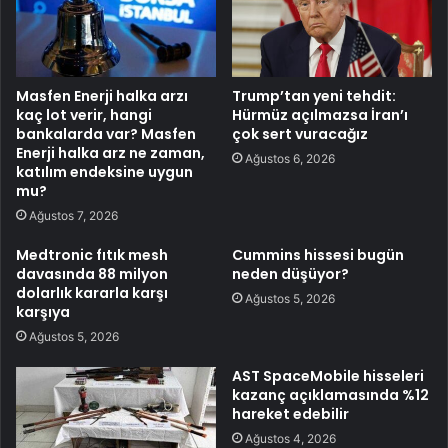
Masfen Enerji halka arzı
Trump’tan yeni tehdit:
kaç lot verir, hangi
Hürmüz açılmazsa İran’ı
bankalarda var? Masfen
çok sert vuracağız
Enerji halka arz ne zaman,
Ağustos 6, 2026
katılım endeksine uygun
mu?
Ağustos 7, 2026
Medtronic fıtık mesh
Cummins hissesi bugün
davasında 88 milyon
neden düşüyor?
dolarlık kararla karşı
Ağustos 5, 2026
karşıya
Ağustos 5, 2026
AST SpaceMobile hisseleri
kazanç açıklamasında %12
hareket edebilir
Ağustos 4, 2026