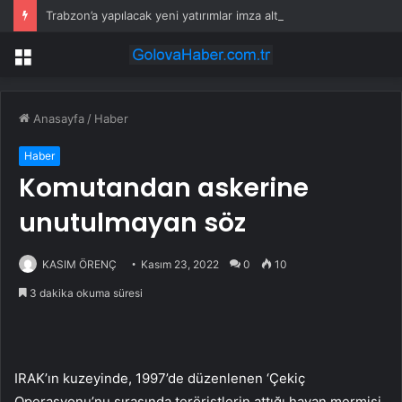
Trabzon’a yapılacak yeni yatırımlar imza altına alındı
Menü
Anasayfa
/
Haber
Haber
Komutandan askerine
unutulmayan söz
KASIM ÖRENÇ
Kasım 23, 2022
0
10
3 dakika okuma süresi
IRAK’ın kuzeyinde, 1997’de düzenlenen ‘Çekiç
Operasyonu’nu sırasında teröristlerin attığı havan mermisi