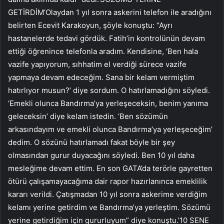
GETİRDİM’Olaydan 1 yıl sonra askerini telefon ile aradığını
belirten Ecevit Karakoyun, şöyle konuştu: “Ayrı
hastanelerde tedavi gördük. Fatih’in kontrolünün devam
ettiği öğrenince telefonla aradım. Kendisine, ‘Ben hala
vazife yapıyorum, sıhhatim el verdiği sürece vazife
yapmaya devam edeceğim. Sana bir kelam vermiştim
hatırlıyor musun?’ diye sordum. O hatırlamadığını söyledi.
‘Emekli olunca Bandırma’ya yerleşeceksin, benim yanıma
geleceksin’ diye kelam istedin. ‘Ben sözümün
arkasındayım ve emekli olunca Bandırma’ya yerleşeceğim’
dedim. O sözünü hatırlamadı fakat böyle bir şey
olmasından gurur duyacağını söyledi. Ben 10 yıl daha
mesleğime devam ettim. En son GATA’da terörle gayretten
ötürü çalışamayacağıma dair rapor hazırlanınca emeklilik
kararı verildi. Çatışmadan 10 yıl sonra askerime verdiğim
kelamı yerine getirdim ve Bandırma’ya yerleştim. Sözümü
yerine getirdiğim için gururluyum” diye konuştu.’10 SENE