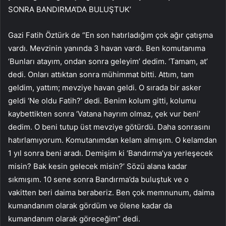
SONRA BANDIRMA’DA BULUŞTUK’
Gazi Fatih Öztürk de “En son hatırladığım çok ağır çatışma
vardı. Mevzinin yanında 3 havan vardı. Ben komutanıma
‘Bunları atayım, ondan sonra geleyim’ dedim. ‘Tamam, at’
dedi. Onları attıktan sonra mühimmat bitti. Attım, tam
geldim, yattım; mevziye havan geldi. O sırada bir asker
geldi ‘Ne oldu Fatih?’ dedi. Benim kolum gitti, kolumu
kaybettikten sonra ‘Vatana hayrım olmaz, çek vur beni’
dedim. O beni tutup üst mevziye götürdü. Daha sonrasını
hatırlamıyorum. Komutanımdan kelam almışım. O kelamdan
1 yıl sonra beni aradı. Demişim ki ‘Bandırma’ya yerleşecek
misin? Bak kesin gelecek misin?’ Sözü alana kadar
sıkmışım. 10 sene sonra Bandırma’da buluştuk ve o
vakitten beri daima beraberiz. Ben çok memnunum, daima
kumandanım olarak gördüm ve ölene kadar da
kumandanım olarak göreceğim” dedi.