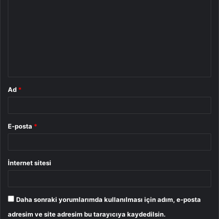
o
r
u
m
*
Ad
*
E-posta
*
İnternet sitesi
Daha sonraki yorumlarımda kullanılması için adım, e-posta
adresim ve site adresim bu tarayıcıya kaydedilsin.