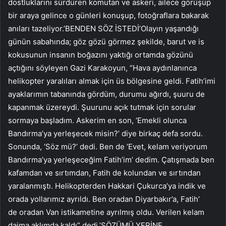
dostluklarını sürdüren komutan ve askeri, ailece görüşüp
bir araya gelince o günleri konuşup, fotoğraflara bakarak
anıları tazeliyor.’BENDEN SÖZ İSTEDİ’Olayın yaşandığı
günün sabahında; göz gözü görmez şekilde, barut ve is
kokusunun insanın boğazını yaktığı ortamda gözünü
açtığını söyleyen Gazi Karakoyun, “Hava aydınlanınca
helikopter yaralıları almak için üs bölgesine geldi. Fatih’imi
ayaklarımın tabanında gördüm, durumu ağırdı, şuuru de
kapanmak üzereydi. Şuurunu açık tutmak için sorular
sormaya başladım. Askerim en son, ‘Emekli olunca
Bandırma’ya yerleşecek misin?’ diye birkaç defa sordu.
Sonunda, ‘Söz mü?’ dedi. Ben de ‘Evet, kelam veriyorum
Bandırma’ya yerleşeceğim Fatih’im’ dedim. Çatışmada ben
kafamdan ve sırtımdan, Fatih de kolundan ve sırtından
yaralanmıştı. Helikopterden Hakkari Çukurca’ya indik ve
orada yollarımız ayrıldı. Ben oradan Diyarbakır’a, Fatih’
de oradan Van istikametine ayrılmış oldu. Verilen kelam
daima aklımda kaldı” dedi.’SÖZÜMÜ YERİNE