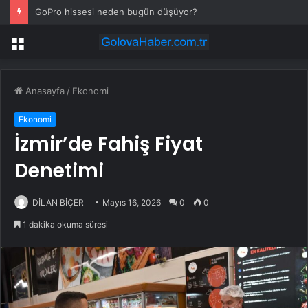
GoPro hissesi neden bugün düşüyor?
Menü
Anasayfa
/
Ekonomi
Ekonomi
İzmir’de Fahiş Fiyat
Denetimi
DİLAN BİÇER
Mayıs 16, 2026
0
0
1 dakika okuma süresi