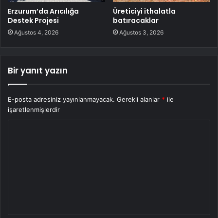
Erzurum’da Arıcılığa
Üreticiyi ithalatla
Destek Projesi
batıracaklar
Ağustos 4, 2026
Ağustos 3, 2026
Bir yanıt yazın
E-posta adresiniz yayınlanmayacak.
Gerekli alanlar
*
ile
işaretlenmişlerdir
Y
o
r
u
m
*