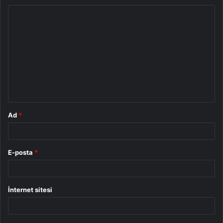
Y
o
r
u
m
*
Ad
*
E-posta
*
İnternet sitesi