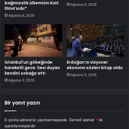
bağımsızlık ülkemizin Kızıl
Ağustos 6, 2026
Elma’sıdır”
Ağustos 6, 2026
İstanbul’un göbeğinde
Erdoğan’ın vizyoner
hareketli gece: Sesi duyan
ekonomi sözleri kitap oldu
kendini sokağa attı
Ağustos 5, 2026
Ağustos 5, 2026
Bir yanıt yazın
E-posta adresiniz yayınlanmayacak.
Gerekli alanlar
*
ile
işaretlenmişlerdir