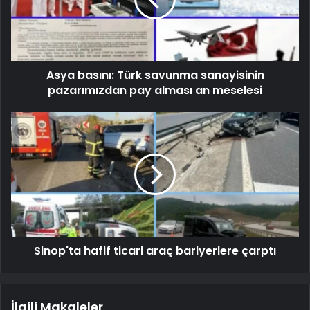
Asya basını: Türk savunma sanayisinin
pazarımızdan pay alması an meselesi
Sinop'ta hafif ticari araç bariyerlere çarptı
İlgili Makaleler