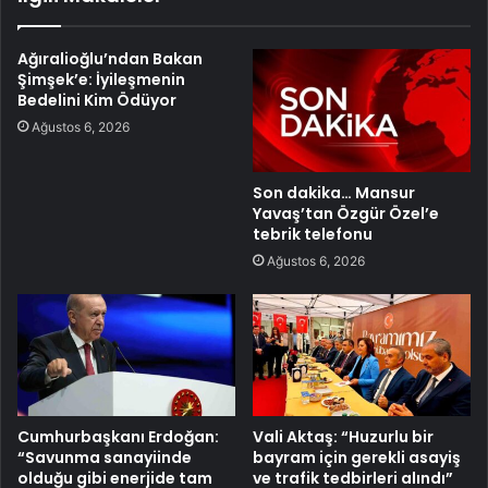
Ağıralioğlu’ndan Bakan
Şimşek’e: İyileşmenin
Bedelini Kim Ödüyor
Ağustos 6, 2026
Son dakika… Mansur
Yavaş’tan Özgür Özel’e
tebrik telefonu
Ağustos 6, 2026
Cumhurbaşkanı Erdoğan:
Vali Aktaş: “Huzurlu bir
“Savunma sanayiinde
bayram için gerekli asayiş
olduğu gibi enerjide tam
ve trafik tedbirleri alındı”