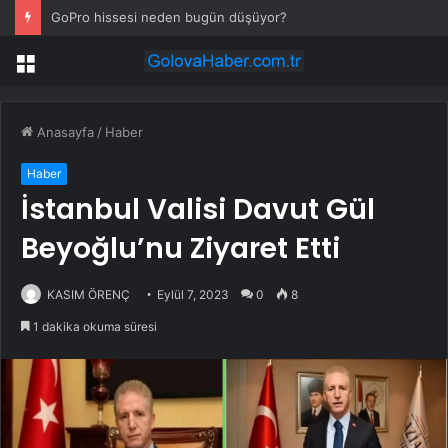
GoPro hissesi neden bugün düşüyor?
Menü
Anasayfa
/
Haber
Haber
İstanbul Valisi Davut Gül
Beyoğlu’nu Ziyaret Etti
KASIM ÖRENÇ
Eylül 7, 2023
0
8
1 dakika okuma süresi