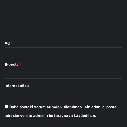
r
u
m
*
Ad
*
E-posta
*
İnternet sitesi
Daha sonraki yorumlarımda kullanılması için adım, e-posta
adresim ve site adresim bu tarayıcıya kaydedilsin.