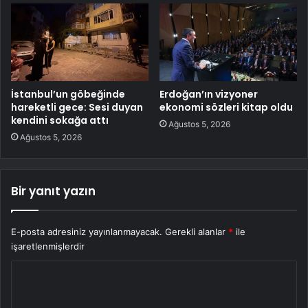
İstanbul’un göbeğinde
Erdoğan’ın vizyoner
hareketli gece: Sesi duyan
ekonomi sözleri kitap oldu
kendini sokağa attı
Ağustos 5, 2026
Ağustos 5, 2026
Bir yanıt yazın
E-posta adresiniz yayınlanmayacak.
Gerekli alanlar
*
ile
işaretlenmişlerdir
Y
o