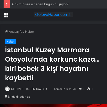
GoPro hissesi neden bugün düşüyor?
Menü
Anasayfa
/
Haber
Haber
İstanbul Kuzey Marmara
Otoyolu’nda korkunç kaza…
biri bebek 3 kişi hayatını
kaybetti
MEHMET HAZBİN KAZBEK
Temmuz 6, 2026
0
0
Bir dakikadan az