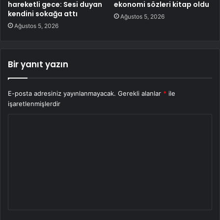
hareketli gece: Sesi duyan
ekonomi sözleri kitap oldu
kendini sokağa attı
Ağustos 5, 2026
Ağustos 5, 2026
Bir yanıt yazın
E-posta adresiniz yayınlanmayacak.
Gerekli alanlar
*
ile
işaretlenmişlerdir
Y
o
r
u
m
*