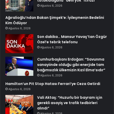
tutukluluğuna “delil yok” itirazı
Ağustos 6, 2026
Ağıralioğlu’ndan Bakan Şimşek’e: İyileşmenin Bedelini
Kim Ödüyor
Ağustos 6, 2026
Son dakika… Mansur Yavaş’tan Özgür
Özel’e tebrik telefonu
Ağustos 6, 2026
Cumhurbaşkanı Erdoğan: “Savunma
sanayiinde olduğu gibi enerjide tam
bağımsızlık ülkemizin Kızıl Elma’sıdır”
Ağustos 6, 2026
Hamilton’un Pit Stop Hatası Ferrari’ye Ceza Getirdi
Ağustos 6, 2026
Vali Aktaş: “Huzurlu bir bayram için
gerekli asayiş ve trafik tedbirleri
alındı”
Ağustos 6, 2026