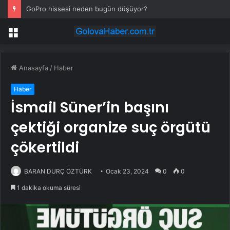
GoPro hissesi neden bugün düşüyor?
Menü
Anasayfa
/
Haber
Haber
İsmail Süner’in başını
çektiği organize suç örgütü
çökertildi
BARAN DURÇ ÖZTÜRK
Ocak 23, 2024
0
0
1 dakika okuma süresi