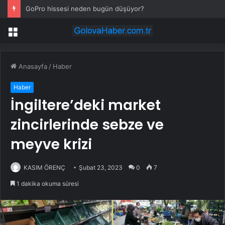
GoPro hissesi neden bugün düşüyor?
Menü
Anasayfa
/
Haber
Haber
İngiltere’deki market
zincirlerinde sebze ve
meyve krizi
KASIM ÖRENÇ
Şubat 23, 2023
0
7
1 dakika okuma süresi