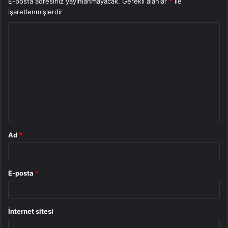
E-posta adresiniz yayınlanmayacak.
Gerekli alanlar
*
ile
işaretlenmişlerdir
Y
o
r
u
m
*
Ad
*
E-posta
*
İnternet sitesi