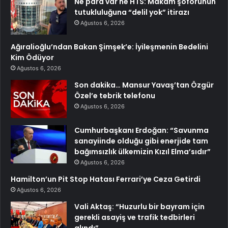
Ne para var ne HTS: Makam şoförünün
tutukluluğuna “delil yok” itirazı
Ağustos 6, 2026
Ağıralioğlu’ndan Bakan Şimşek’e: İyileşmenin Bedelini
Kim Ödüyor
Ağustos 6, 2026
Son dakika… Mansur Yavaş’tan Özgür
Özel’e tebrik telefonu
Ağustos 6, 2026
Cumhurbaşkanı Erdoğan: “Savunma
sanayiinde olduğu gibi enerjide tam
bağımsızlık ülkemizin Kızıl Elma’sıdır”
Ağustos 6, 2026
Hamilton’un Pit Stop Hatası Ferrari’ye Ceza Getirdi
Ağustos 6, 2026
Vali Aktaş: “Huzurlu bir bayram için
gerekli asayiş ve trafik tedbirleri
alındı”