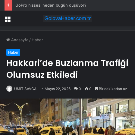
GoPro hissesi neden bugün düşüyor?
Menü
Anasayfa
/
Haber
Haber
Hakkari’de Buzlanma Trafiği
Olumsuz Etkiledi
ÜMİT SAVĞA
Mayıs 22, 2026
0
0
Bir dakikadan az