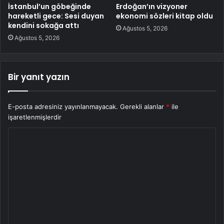
İstanbul’un göbeğinde
Erdoğan’ın vizyoner
hareketli gece: Sesi duyan
ekonomi sözleri kitap oldu
kendini sokağa attı
Ağustos 5, 2026
Ağustos 5, 2026
Bir yanıt yazın
E-posta adresiniz yayınlanmayacak.
Gerekli alanlar
*
ile
işaretlenmişlerdir
Y
o
r
u
m
*