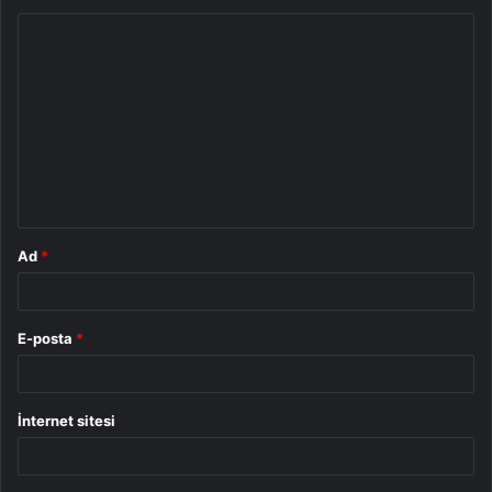
Y
o
r
u
m
*
Ad
*
E-posta
*
İnternet sitesi