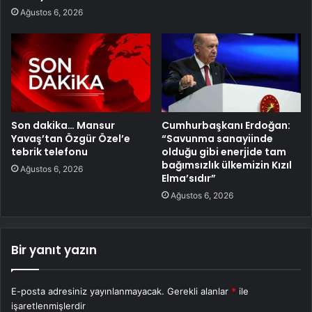
Ağustos 6, 2026
Son dakika… Mansur
Cumhurbaşkanı Erdoğan:
Yavaş’tan Özgür Özel’e
“Savunma sanayiinde
tebrik telefonu
olduğu gibi enerjide tam
bağımsızlık ülkemizin Kızıl
Ağustos 6, 2026
Elma’sıdır”
Ağustos 6, 2026
Bir yanıt yazın
E-posta adresiniz yayınlanmayacak.
Gerekli alanlar
*
ile
işaretlenmişlerdir