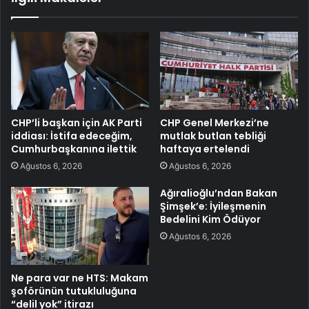
CHP’li başkan için AK Parti
CHP Genel Merkezi’ne
iddiası: İstifa edeceğim,
mutlak butlan tebliği
Cumhurbaşkanına ilettik
haftaya ertelendi
Ağustos 6, 2026
Ağustos 6, 2026
Ağıralioğlu’ndan Bakan
Şimşek’e: İyileşmenin
Bedelini Kim Ödüyor
Ağustos 6, 2026
Ne para var ne HTS: Makam
şoförünün tutukluluğuna
“delil yok” itirazı