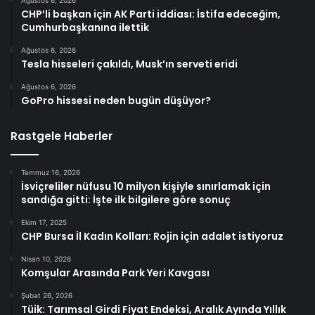
CHP’li başkan için AK Parti iddiası: İstifa edeceğim,
Cumhurbaşkanına ilettik
Ağustos 6, 2026
Tesla hisseleri çakıldı, Musk’ın serveti eridi
Ağustos 6, 2026
GoPro hissesi neden bugün düşüyor?
Rastgele Haberler
Temmuz 16, 2026
İsviçreliler nüfusu 10 milyon kişiyle sınırlamak için
sandığa gitti: İşte ilk bilgilere göre sonuç
Ekim 17, 2025
CHP Bursa İl Kadın Kolları: Rojin için adalet istiyoruz
Nisan 10, 2026
Komşular Arasında Park Yeri Kavgası
Şubat 26, 2026
Tüik: Tarımsal Girdi Fiyat Endeksi, Aralık Ayında Yıllık