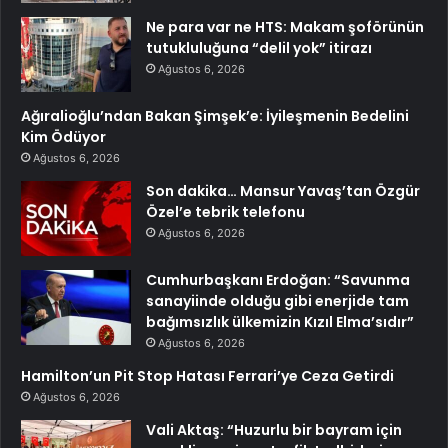
Ne para var ne HTS: Makam şoförünün
tutukluluğuna “delil yok” itirazı
Ağustos 6, 2026
Ağıralioğlu’ndan Bakan Şimşek’e: İyileşmenin Bedelini
Kim Ödüyor
Ağustos 6, 2026
Son dakika… Mansur Yavaş’tan Özgür
Özel’e tebrik telefonu
Ağustos 6, 2026
Cumhurbaşkanı Erdoğan: “Savunma
sanayiinde olduğu gibi enerjide tam
bağımsızlık ülkemizin Kızıl Elma’sıdır”
Ağustos 6, 2026
Hamilton’un Pit Stop Hatası Ferrari’ye Ceza Getirdi
Ağustos 6, 2026
Vali Aktaş: “Huzurlu bir bayram için