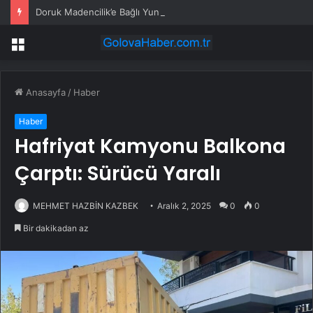
Doruk Madencilik’e Bağlı Yunus Emre Termik Santrali İşçileri, Alamadıkları Maaşları İçin Ankara’ya Yürüyecek
Menü
Anasayfa
/
Haber
Haber
Hafriyat Kamyonu Balkona
Çarptı: Sürücü Yaralı
MEHMET HAZBİN KAZBEK
Aralık 2, 2025
0
0
Bir dakikadan az