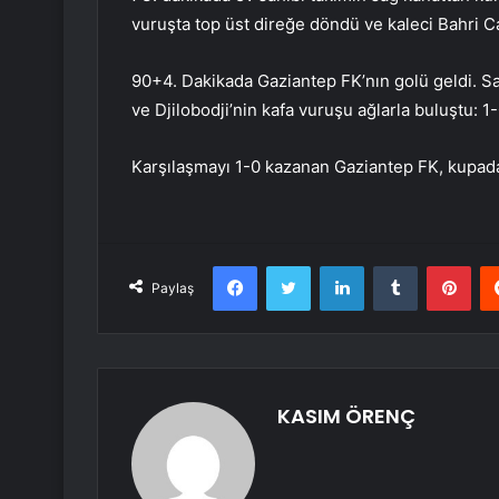
vuruşta top üst direğe döndü ve kaleci Bahri Ca
90+4. Dakikada Gaziantep FK’nın golü geldi. Sa
ve Djilobodji’nin kafa vuruşu ağlarla buluştu: 1-
Karşılaşmayı 1-0 kazanan Gaziantep FK, kupada
Facebook
Twitter
LinkedIn
Tumblr
Pint
Paylaş
KASIM ÖRENÇ