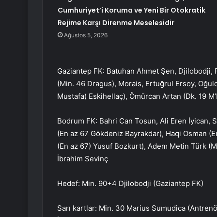
Cumhuriyet’i Koruma ve Yeni Bir Otokratik
Rejime Karşı Direnme Meselesidir
Ağustos 5, 2026
Gaziantep FK: Batuhan Ahmet Şen, Djilobodji, F
(Min. 46 Dragus), Morais, Ertuğrul Ersoy, Oğul
Mustafa) Eskihellaç), Ömürcan Artan (Dk. 19 M
Bodrum FK: Bahri Can Tosun, Ali Eren İyican, 
(En az 67 Gökdeniz Bayrakdar), Haqi Osman 
(En az 67) Yusuf Bozkurt), Adem Metin Türk (Mi
İbrahim Sevinç
Hedef: Min. 90+4 Djilobodji (Gaziantep FK)
Sarı kartlar: Min. 30 Marius Sumudica (Antrenör