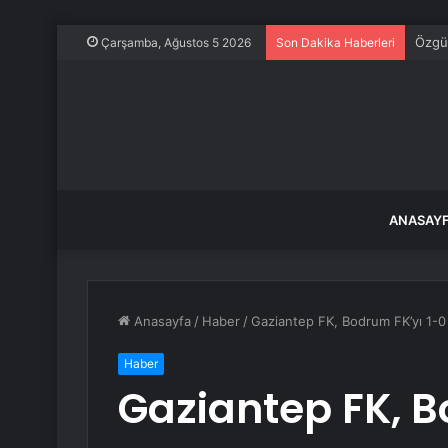
Özgür
Çarşamba, Ağustos 5 2026
Son Dakika Haberleri
ANASAY
Anasayfa
/
Haber
/
Gaziantep FK, Bodrum FK’yı 1-0
Haber
Gaziantep FK, B