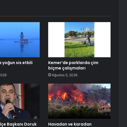
 yoğun sis etkili
Kemer’de parklarda çim
biçme çalışmaları
2026
Ağustos 5, 2026
 İlçe Başkanı Doruk
Havadan ve karadan