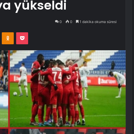
ya yükseldi
0
0
1 dakika okuma süresi
VKontakte
Odnoklassniki
Pocket