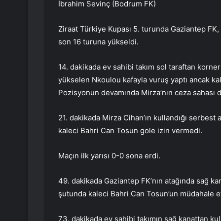
İbrahim Sevinç (Bodrum FK)
Ziraat Türkiye Kupası 5. turunda Gaziantep FK
son 16 turuna yükseldi.
14. dakikada ev sahibi takım sol taraftan korner 
yükselen Nkoulou kafayla vuruş yaptı ancak kal
Pozisyonun devamında Mirza’nın ceza sahası d
21. dakikada Mirza Cihan’ın kullandığı serbest a
kaleci Bahri Can Tosun gole izin vermedi.
Maçın ilk yarısı 0-0 sona erdi.
49. dakikada Gaziantep FK’nın atağında sağ kan
şutunda kaleci Bahri Can Tosun’un müdahale ett
73. dakikada ev sahibi takımın sağ kanattan kul