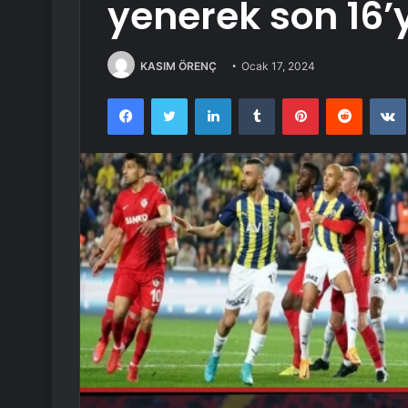
yenerek son 16’
KASIM ÖRENÇ
Ocak 17, 2024
Facebook
Twitter
LinkedIn
Tumblr
Pinterest
Reddit