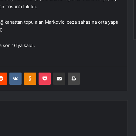
n Tosun’a takıldı.
ğ kanattan topu alan Markovic, ceza sahasına orta yaptı
0.
 son 16’ya kaldı.
erest
Reddit
VKontakte
Odnoklassniki
Pocket
E-Posta ile paylaş
Yazdır