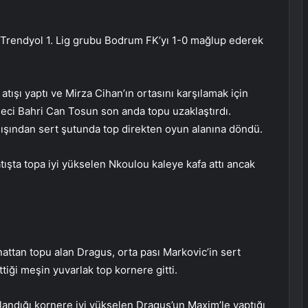
, Trendyol 1. Lig grubu Bodrum FK’yı 1-0 mağlup ederek
atışı yaptı ve Mirza Cihan’ın ortasını karşılamak için
eci Bahri Can Tosun son anda topu uzaklaştırdı.
ışından sert şutunda top direkten oyun alanına döndü.
tışta topa iyi yükselen Nkoulou kaleye kafa attı ancak
attan topu alan Dragus, orta pası Markovic’in sert
iği meşin yuvarlak top kornere gitti.
landığı kornere iyi yükselen Dragus’un Maxim’le yaptığı