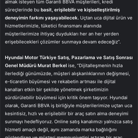
almak isteyen tüm Garanti BBVA müşterileri, kredi
süreçlerinde bu
basit, erişilebilir ve kişiselleştirilmiş
deneyimin farkını yaşayabilecek.
Uçtan uca dijital ürün ve
hizmetlerimizle, tüketici finansmanı alanında
müşterilerimize ihtiyaç duydukları her an her yerden
erişebilecekleri çözümler sunmaya devam edeceğiz”.
Hyundai Motor Türkiye Satış, Pazarlama ve Satış Sonrası
Genel Müdürü Murat Berkel
ise, “Dijitalleşmenin hızla
ilerlediği günümüzde, müşteri alışkanlıklarının değişmesi,
e-ticaretin büyümesi ve rekabetin artması ile dijital
kanalları etkin bir şekilde yönetmek şirketimizin
sürdürülebilir büyümesi için kritik önem taşıyor. Hyundai
olarak, Garanti BBVA iş birliğiyle müşterilerimize uçtan uca
kesintisiz, hızlı ve erişilebilir bir araç satın alma deneyimi
sunmayı hedefliyoruz. Online satış kanalımızı yalnızca satış
hizmeti amaçlı değil, aynı zamanda marka bağlılığını
güçlendiren ve müşteri memnuniyetini artıran bir araç