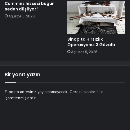
Cummins hissesi bugün
neden düşüyor?
Ağustos 5, 2026
Sinop’ta Hırsızlık
Operasyonu: 3 Gözaltı
Ağustos 5, 2026
Bir yanıt yazın
E-posta adresiniz yayınlanmayacak.
Gerekli alanlar
*
ile
işaretlenmişlerdir
Y
o
r