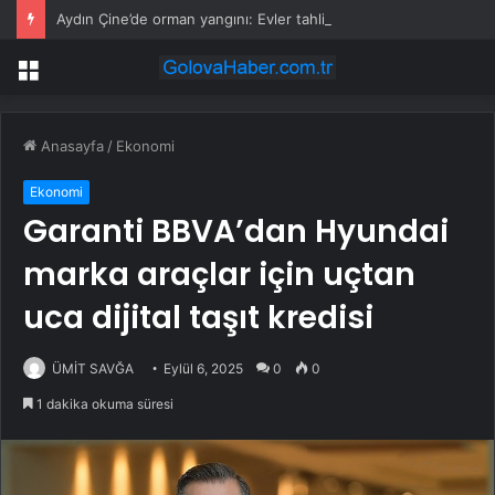
Aydın Çine’de orman yangını: Evler tahliye ediliyor, havadan ve karadan yoğun müdahale
Menü
Anasayfa
/
Ekonomi
Ekonomi
Garanti BBVA’dan Hyundai
marka araçlar için uçtan
uca dijital taşıt kredisi
ÜMİT SAVĞA
Eylül 6, 2025
0
0
1 dakika okuma süresi