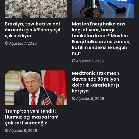
Brezilya, tavuk eti ve bal
Masfen Enerji halka arzı
ihracatı için AB’den yeşil
kaç lot verir, hangi
ışık bekliyor
bankalarda var? Masfen
Enerji halka arz ne zaman,
Ağustos 7, 2026
katılım endeksine uygun
mu?
Ağustos 7, 2026
Medtronic fıtık mesh
davasında 88 milyon
dolarlık kararla karşı
karşıya
Ağustos 5, 2026
Trump’tan yeni tehdit:
Hürmüz açılmazsa İran’ı
çok sert vuracağız
Ağustos 6, 2026