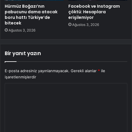
Hürmüz Boğazı’nın
Facebook ve Instagram
pabucunu dama atacak
çöktü: Hesaplara
boru hattı Türkiye’de
erişilemiyor
bitecek
Ağustos 3, 2026
Ağustos 3, 2026
Bir yanıt yazın
E-posta adresiniz yayınlanmayacak.
Gerekli alanlar
*
ile
işaretlenmişlerdir
Y
o
r
u
m
*