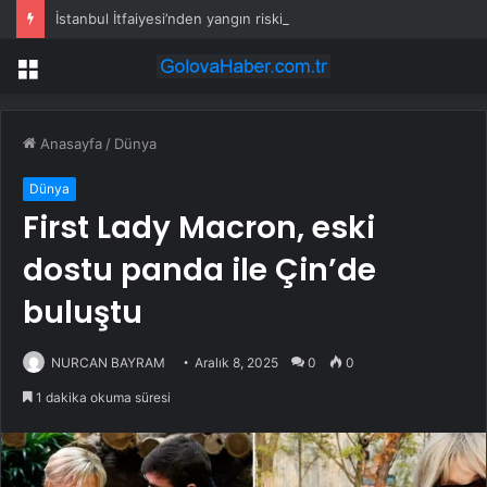
İstanbul İtfaiyesi’nden yangın riskine karşı videolu uyarı
Menü
Anasayfa
/
Dünya
Dünya
First Lady Macron, eski
dostu panda ile Çin’de
buluştu
NURCAN BAYRAM
Aralık 8, 2025
0
0
1 dakika okuma süresi