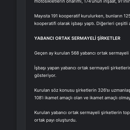
motosikletlerin onarımı, 174’ünün inşaat, 91’ini
Mayısta 191 kooperatif kurulurken, bunların 125’
kooperatifi olarak işbaşı yaptı. Diğerleri çeşitli 
YABANCI ORTAK SERMAYELİ ŞİRKETLER
Geçen ay kurulan 568 yabancı ortak sermayeli şi
İşbaşı yapan yabancı ortak sermayeli şirketlerin
gösteriyor.
Kurulan söz konusu şirketlerin 326’sı uzmanlaş
108’i ikamet amaçlı olan ve ikamet amaçlı olma
Kurulan yabancı ortak sermayeli şirketlerin to
ortak payı oluşturdu.