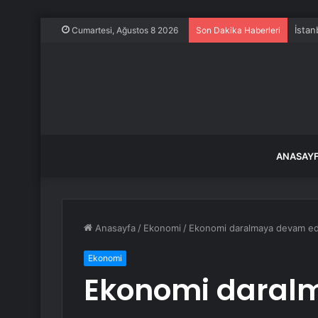
İstan
Cumartesi, Ağustos 8 2026
Son Dakika Haberleri
ANASAY
Anasayfa
/
Ekonomi
/
Ekonomi daralmaya devam ediy
Ekonomi
Ekonomi daral