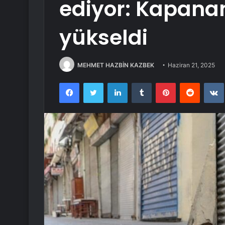
ediyor: Kapanan 
yükseldi
MEHMET HAZBİN KAZBEK
Haziran 21, 2025
Facebook
Twitter
LinkedIn
Tumblr
Pinterest
Reddit