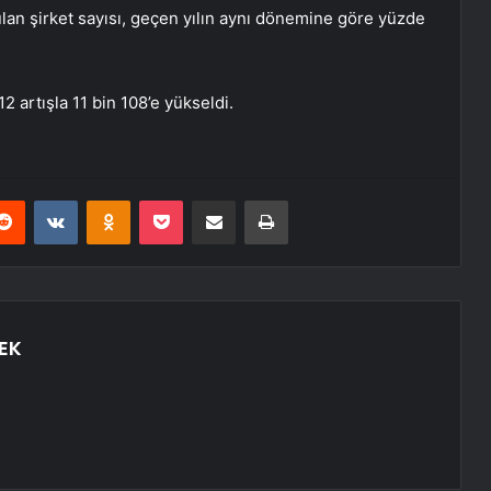
lan şirket sayısı, geçen yılın aynı dönemine göre yüzde
 artışla 11 bin 108’e yükseldi.
erest
Reddit
VKontakte
Odnoklassniki
Pocket
E-Posta ile paylaş
Yazdır
EK