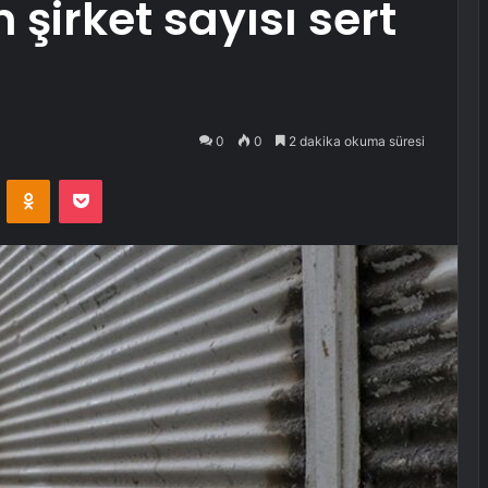
şirket sayısı sert
0
0
2 dakika okuma süresi
VKontakte
Odnoklassniki
Pocket