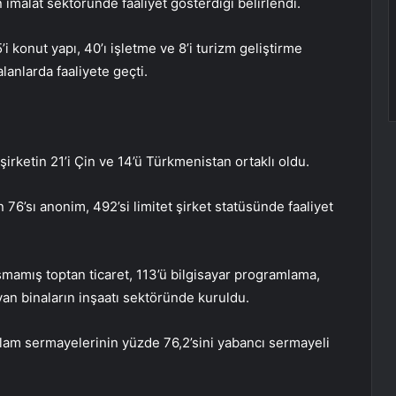
n imalat sektöründe faaliyet gösterdiği belirlendi.
i konut yapı, 40’ı işletme ve 8’i turizm geliştirme
alanlarda faaliyete geçti.
rketin 21’i Çin ve 14’ü Türkmenistan ortaklı oldu.
 76’sı anonim, 492’si limitet şirket statüsünde faaliyet
mamış toptan ticaret, 113’ü bilgisayar programlama,
yan binaların inşaatı sektöründe kuruldu.
plam sermayelerinin yüzde 76,2’sini yabancı sermayeli