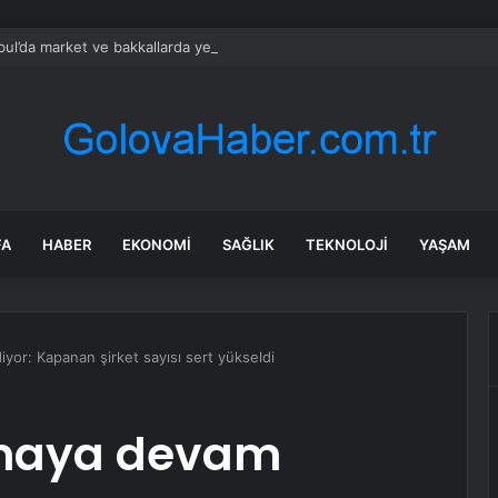
bul’da market ve bakkallarda yeni uygulama devreye girdi
FA
HABER
EKONOMI
SAĞLIK
TEKNOLOJI
YAŞAM
or: Kapanan şirket sayısı sert yükseldi
maya devam