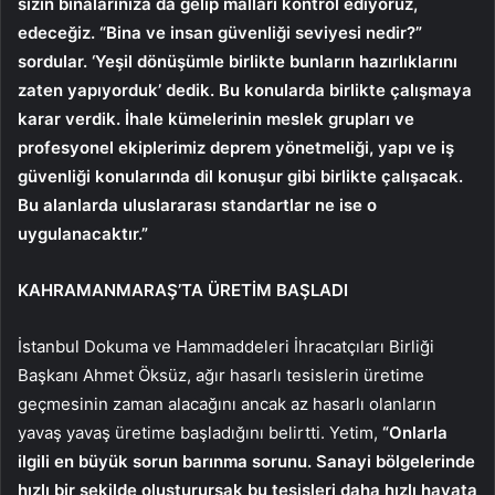
sizin binalarınıza da gelip malları kontrol ediyoruz,
edeceğiz. “Bina ve insan güvenliği seviyesi nedir?”
sordular. ‘Yeşil dönüşümle birlikte bunların hazırlıklarını
zaten yapıyorduk’ dedik. Bu konularda birlikte çalışmaya
karar verdik. İhale kümelerinin meslek grupları ve
profesyonel ekiplerimiz deprem yönetmeliği, yapı ve iş
güvenliği konularında dil konuşur gibi birlikte çalışacak.
Bu alanlarda uluslararası standartlar ne ise o
uygulanacaktır.”
KAHRAMANMARAŞ’TA ÜRETİM BAŞLADI
İstanbul Dokuma ve Hammaddeleri İhracatçıları Birliği
Başkanı Ahmet Öksüz, ağır hasarlı tesislerin üretime
geçmesinin zaman alacağını ancak az hasarlı olanların
yavaş yavaş üretime başladığını belirtti. Yetim,
“Onlarla
ilgili en büyük sorun barınma sorunu. Sanayi bölgelerinde
hızlı bir şekilde oluşturursak bu tesisleri daha hızlı hayata