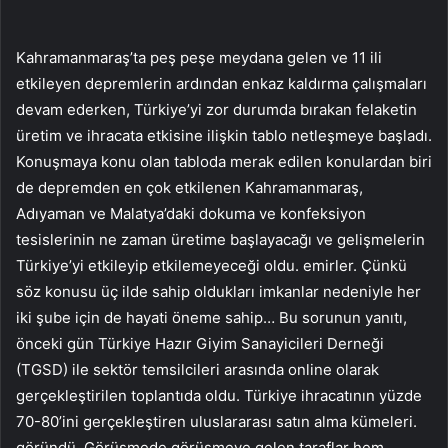
Kahramanmaraş’ta peş peşe meydana gelen ve 11 ili
etkileyen depremlerin ardından enkaz kaldırma çalışmaları
devam ederken, Türkiye’yi zor durumda bırakan felaketin
üretim ve ihracata etkisine ilişkin tablo netleşmeye başladı.
Konuşmaya konu olan tabloda merak edilen konulardan biri
de depremden en çok etkilenen Kahramanmaraş,
Adıyaman ve Malatya’daki dokuma ve konfeksiyon
tesislerinin ne zaman üretime başlayacağı ve gelişmelerin
Türkiye’yi etkileyip etkilemeyeceği oldu. emirler. Çünkü
söz konusu üç ilde sahip oldukları imkanlar nedeniyle her
iki şube için de hayati öneme sahip… Bu sorunun yanıtı,
önceki gün Türkiye Hazır Giyim Sanayicileri Derneği
(TGSD) ile sektör temsilcileri arasında online olarak
gerçekleştirilen toplantıda oldu. Türkiye ihracatının yüzde
70-80’ini gerçekleştiren uluslararası satın alma kümeleri.
göründü. Görüşmede görüşmeye gelen taraflar hem