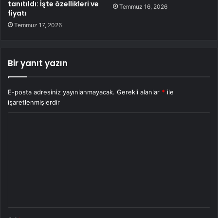
tanıtıldı: İşte özellikleri ve
Temmuz 16, 2026
fiyatı
Temmuz 17, 2026
Bir yanıt yazın
E-posta adresiniz yayınlanmayacak.
Gerekli alanlar
*
ile
işaretlenmişlerdir
Y
o
r
u
m
*