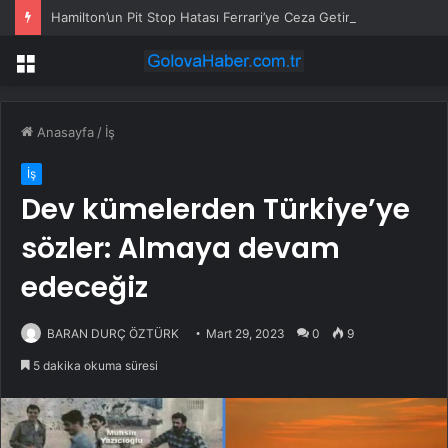
Hamilton’un Pit Stop Hatası Ferrari’ye Ceza Getirdi
Menü
Anasayfa
/
İş
İş
Dev kümelerden Türkiye’ye
sözler: Almaya devam
edeceğiz
BARAN DURÇ ÖZTÜRK
Mart 29, 2023
0
9
5 dakika okuma süresi