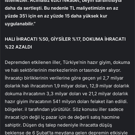
istemezler. Acımasız ezici rekabet, beyin sarsıntısıyla
daha da sertleşti. Bu nedenle TL maliyetimizin en az
yüzde 35’i için en az yüzde 15 daha yüksek kur
uygulanabilir.”
HALI İHRACATI %50, GİYSİLER %17, DOKUMA İHRACATI
%22 AZALDI
Depremden etkilenen iller, Türkiye’nin hazır giyim, dokuma
ve halı sektörlerinin merkezlerinin ortasında yer alıyor.
İhracatçı birliklerinin verilerine göre geçen yıl 2,7 milyar
dolarlık halı ihracatının 1,9 milyar doları, 12,9 milyar dolarlık
dokuma ihracatının 3,3 milyar doları ve 21,2 milyar dolarlık
hazır giyim ihracatının 541 milyon doları felaket ilan edildi.
bölgeler. il tarafından yürütülür. Söz konusu iller sadece
ihracat için değil iç pazar için de değerli satış hacmine
sahiptir. Düşen dış talep nedeniyle ihracatta düşüş
beklense de 6 Şubat’ta meydana gelen depremin etkisiyle