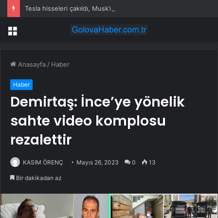
Tesla hisseleri çakıldı, Musk’ın serveti eridi
Menü
Anasayfa
/
Haber
Haber
Demirtaş: İnce’ye yönelik
sahte video komplosu
rezalettir
KASIM ÖRENÇ
Mayıs 26, 2023
0
13
Bir dakikadan az