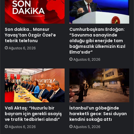
Son dakika… Mansur
Cumhurbaşkanı Erdoğan:
Yavaş’tan Özgür Özel’e
“Savunma sanayiinde
tebrik telefonu
olduğu gibi enerjide tam
bağımsızlık ülkemizin Kızıl
Ağustos 6, 2026
Elma’sıdır”
Ağustos 6, 2026
Vali Aktaş: “Huzurlu bir
İstanbul’un göbeğinde
bayram için gerekli asayiş
hareketli gece: Sesi duyan
ve trafik tedbirleri alındı”
kendini sokağa attı
Ağustos 6, 2026
Ağustos 5, 2026