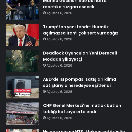
Marina Geceleri’nde bu hafta
rebetika rüzgarı esecek
Ağustos 6, 2026
Trump’tan yeni tehdit: Hürmüz
açılmazsa İran’ı çok sert vuracağız
Ağustos 6, 2026
Deadlock Oyuncuları Yeni Dereceli
Moddan Şikayetçi
Ağustos 6, 2026
ABD’de ısı pompası satışları klima
satışlarıyla neredeyse eşitlendi
Ağustos 6, 2026
CHP Genel Merkezi’ne mutlak butlan
tebliği haftaya ertelendi
Ağustos 6, 2026
Ne para var ne HTS: Makam şoförünün