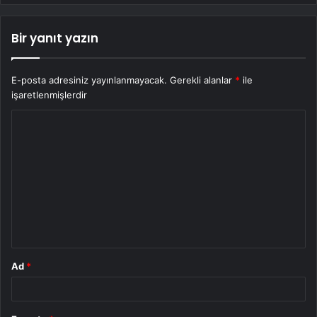
Bir yanıt yazın
E-posta adresiniz yayınlanmayacak.
Gerekli alanlar
*
ile
işaretlenmişlerdir
Y
o
r
u
m
*
Ad
*