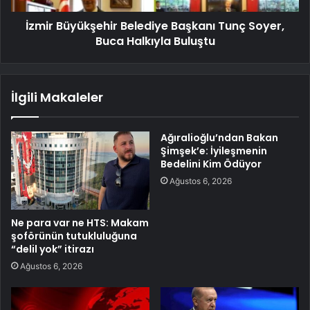
İzmir Büyükşehir Belediye Başkanı Tunç Soyer,
Buca Halkıyla Buluştu
İlgili Makaleler
Ağıralioğlu’ndan Bakan
Şimşek’e: İyileşmenin
Bedelini Kim Ödüyor
Ağustos 6, 2026
Ne para var ne HTS: Makam
şoförünün tutukluluğuna
“delil yok” itirazı
Ağustos 6, 2026