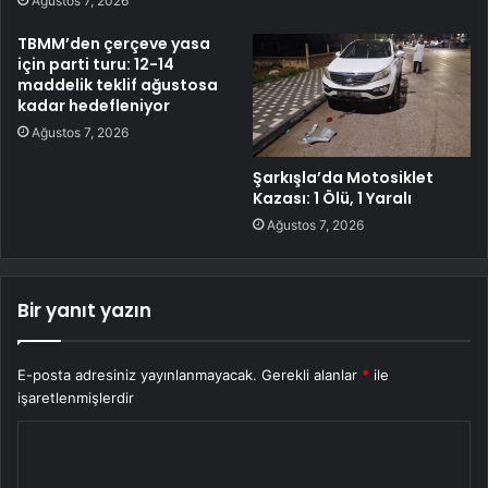
Ağustos 7, 2026
TBMM’den çerçeve yasa
için parti turu: 12-14
maddelik teklif ağustosa
kadar hedefleniyor
Ağustos 7, 2026
Şarkışla’da Motosiklet
Kazası: 1 Ölü, 1 Yaralı
Ağustos 7, 2026
Bir yanıt yazın
E-posta adresiniz yayınlanmayacak.
Gerekli alanlar
*
ile
işaretlenmişlerdir
Y
o