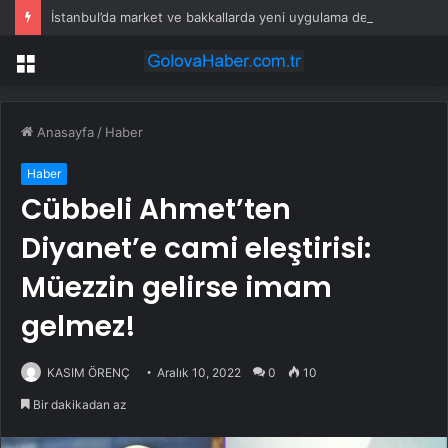
İstanbul’da market ve bakkallarda yeni uygulama devreye girdi
Menü
Anasayfa
/
Haber
Haber
Cübbeli Ahmet’ten
Diyanet’e cami eleştirisi:
Müezzin gelirse imam
gelmez!
KASIM ÖRENÇ
Aralık 10, 2022
0
10
Bir dakikadan az