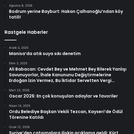
Ağustos 8, 2026
Bodrum yerine Bayburt: Hakan Çalhanoğlu’ndan köy
tatili!
Rastgele Haberler
Aralık 3, 2025
Manisa’da atık suya sıkı denetim
Ekim 3, 2025
Ali Babacan: Cevdet Bey ve Mehmet Bey Bilerek Yanlışı
Savunuyorlar, İhale Kanununu Değiştirmelerine
Erdoğan İzin Vermez, Bu İktidar Servetten Vergi…
Mart 23, 2026
Oscar 2026: En çok konuşulan adaylar ve favoriler
Nisan 14, 2025
Ordu Belediye Başkan Vekili Tezcan, Kayseri’de Ödül
Törenine Katıldı
Ocak 12, 2026
Suriye’den çatışmalara ilişkin açıklama geldi: Kürt