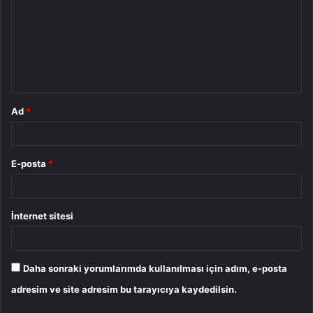
r
u
m
*
Ad
*
E-posta
*
İnternet sitesi
Daha sonraki yorumlarımda kullanılması için adım, e-posta
adresim ve site adresim bu tarayıcıya kaydedilsin.