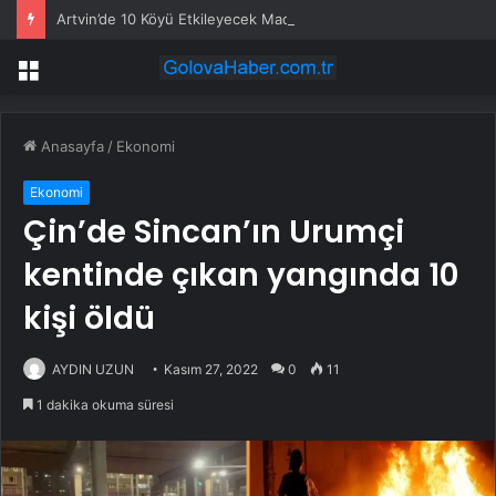
Artvin’de 10 Köyü Etkileyecek Maden Projesine Tepki: “Bu Proje Havamızı, Suyumuzu ve Toprağımızı Kirletecek”
Menü
Anasayfa
/
Ekonomi
Ekonomi
Çin’de Sincan’ın Urumçi
kentinde çıkan yangında 10
kişi öldü
AYDIN UZUN
Kasım 27, 2022
0
11
1 dakika okuma süresi