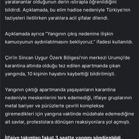
yaralananlar olduğunun derin ıstırapla öğrenildiğini
bildirdi. Açıklamada, bu elim hadise nedeniyle Türkiye’nin
taziyeleri iletilirken yaralılara acil şifalar dilendi.
Açıklamada ayrıca “Yangının çıkış nedenine ilişkin
kamuoyunun aydınlatılmasını bekliyoruz.” ifadesi kullanıldı.
Çin’in Sincan Uygur Özerk Bölgesi’nin merkezi Urumçi’de
karantina altında olduğu tez edilen apartmanda çıkan
yangında, 10 kişinin hayatını kaybettiği bildirilmişti.
Yangının çıktığı apartmanda yaşayanların karantina
nedeniyle meskenlerini terk edemediği, itfaiye gruplarının
metal bariyer ve pürüzlerle çevrili komplekse
giremedikleri için yangına vaktinde müdahale edemediğine
ait savlar, protestolara dönüşen reaksiyonlara yol açmıştı.
İtfaiye takımları fakat 3 saatte yangını söndürebildi