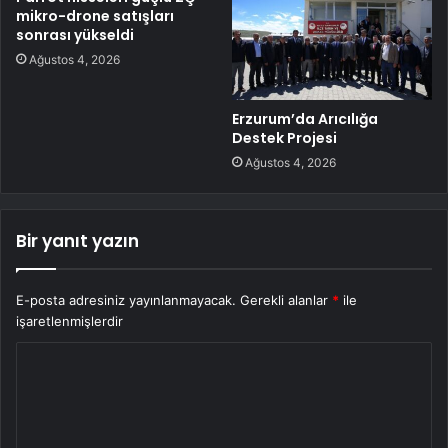
mikro-drone satışları
sonrası yükseldi
Ağustos 4, 2026
Erzurum’da Arıcılığa
Destek Projesi
Ağustos 4, 2026
Bir yanıt yazın
E-posta adresiniz yayınlanmayacak.
Gerekli alanlar
*
ile
işaretlenmişlerdir
Y
o
r
u