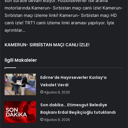
son süratle devam ediyor. Futbolseverler ise arama
motorlarında Kamerun- Sırbistan maçı canlı izle! Kamerun-
Sırbistan maçı izleme linki! Kamerun- Sırbistan maçı HD
canlı izle! TRT1 canlı izleme linki araması yapılıyor. İşte
ayrıntılar…
KAMERUN- SIRBİSTAN MAÇI CANLI İZLE!
İlgili Makaleler
Edirne’de Hayırseverler Kızılay’a
Vekalet Verdi
Ağustos 9, 2026
Son dakika… Etimesgut Belediye
Başkanı Erdal Beşikçioğlu tutuklandı
Ağustos 9, 2026