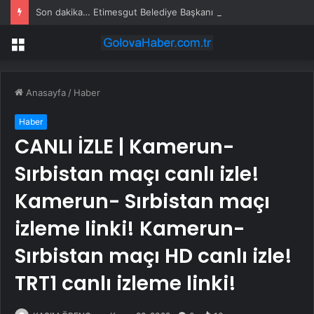
Son dakika… Etimesgut Belediye Başkanı Erdal Beşikçioğlu tutuklandı
Menü
Anasayfa
/
Haber
Haber
CANLI İZLE | Kamerun-
Sırbistan maçı canlı izle!
Kamerun- Sırbistan maçı
izleme linki! Kamerun-
Sırbistan maçı HD canlı izle!
TRT1 canlı izleme linki!