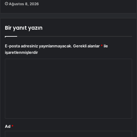
Ağustos 8, 2026
Bir yanıt yazın
E-posta adresiniz yayınlanmayacak.
Gerekli alanlar
*
ile
işaretlenmişlerdir
Y
o
r
u
m
*
Ad
*