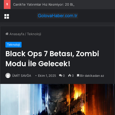
Canik’te Yatırımlar Hız Kesmiyor: 20 Bin Hane Fiber İnternete Kavuşuyor
Menü
Anasayfa
/
Teknoloji
Teknoloji
Black Ops 7 Betası, Zombi
Modu İle Gelecek!
ÜMİT SAVĞA
Ekim 1, 2025
0
0
Bir dakikadan az