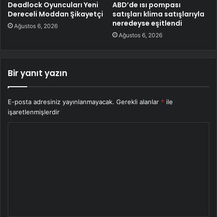
Deadlock Oyuncuları Yeni
ABD’de ısı pompası
Dereceli Moddan Şikayetçi
satışları klima satışlarıyla
neredeyse eşitlendi
Ağustos 6, 2026
Ağustos 6, 2026
Bir yanıt yazın
E-posta adresiniz yayınlanmayacak.
Gerekli alanlar
*
ile
işaretlenmişlerdir
Y
o
r
u
m
*