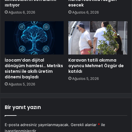
ısıtıyor
esecek
Ağustos 6, 2026
Ağustos 6, 2026
İzocam’dan dijital
Karavan tatili akımına
dönüşüm hamlesi… Metriks
oyuncu Mehmet Özgür de
sistemi ile akıllı üretim
katıldı
dönemi başladı
Ağustos 5, 2026
Ağustos 5, 2026
Bir yanıt yazın
E-posta adresiniz yayınlanmayacak.
Gerekli alanlar
*
ile
işaretlenmişlerdir