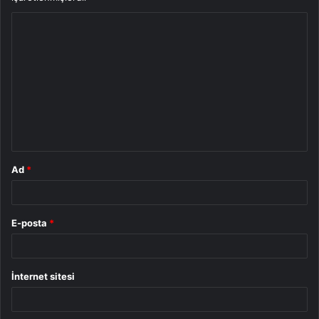
Y
o
r
u
m
*
Ad
*
E-posta
*
İnternet sitesi