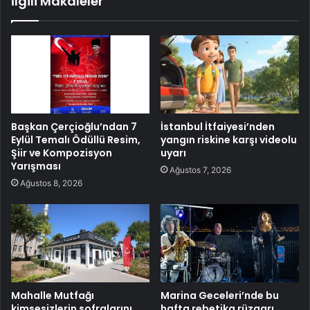
İlgili Makaleler
Başkan Çerçioğlu’ndan 7
İstanbul İtfaiyesi’nden
Eylül Temalı Ödüllü Resim,
yangın riskine karşı videolu
Şiir ve Kompozisyon
uyarı
Yarışması
Ağustos 7, 2026
Ağustos 8, 2026
Mahalle Mutfağı
Marina Geceleri’nde bu
kimsesizlerin sofralarını
hafta rebetika rüzgarı