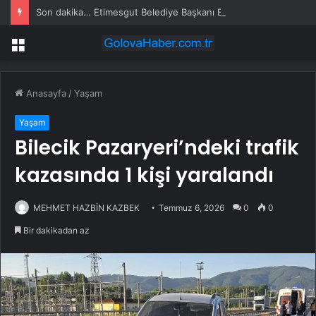
Son dakika… Etimesgut Belediye Başkanı Erdal Beşikçioğlu tutuklandı
Menü
Anasayfa
/
Yaşam
Yaşam
Bilecik Pazaryeri’ndeki trafik
kazasında 1 kişi yaralandı
MEHMET HAZBİN KAZBEK
Temmuz 6, 2026
0
0
Bir dakikadan az