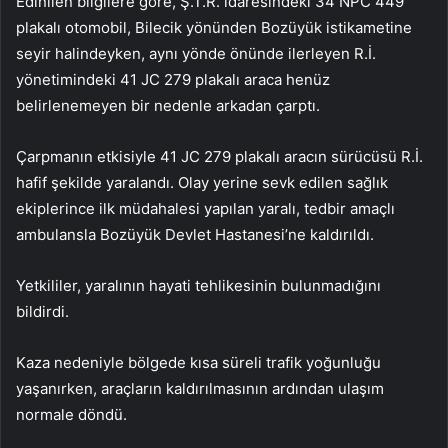
Edinilen bilgilere göre, Ş.T.R. idaresindeki 34 NPC 449
plakalı otomobil, Bilecik yönünden Bozüyük istikametine
seyir halindeyken, aynı yönde önünde ilerleyen R.İ.
yönetimindeki 41 JC 279 plakalı araca henüz
belirlenemeyen bir nedenle arkadan çarptı.
Çarpmanın etkisiyle 41 JC 279 plakalı aracın sürücüsü R.İ.
hafif şekilde yaralandı. Olay yerine sevk edilen sağlık
ekiplerince ilk müdahalesi yapılan yaralı, tedbir amaçlı
ambulansla Bozüyük Devlet Hastanesi’ne kaldırıldı.
Yetkililer, yaralının hayati tehlikesinin bulunmadığını
bildirdi.
Kaza nedeniyle bölgede kısa süreli trafik yoğunluğu
yaşanırken, araçların kaldırılmasının ardından ulaşım
normale döndü.