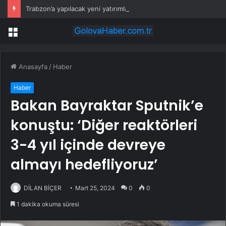
Trabzon’a yapılacak yeni yatırımlar imza altına alındı
Menü
Anasayfa
/
Haber
Haber
Bakan Bayraktar Sputnik’e
konuştu: ‘Diğer reaktörleri
3-4 yıl içinde devreye
almayı hedefliyoruz’
DİLAN BİÇER
Mart 25, 2024
0
0
1 dakika okuma süresi