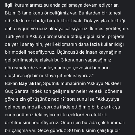
ilgili kurumlarımız şu anda çalışmaya devam ediyorlar.
Bizim 3 tane konu önceliğimiz var. Bunlardan bir tanesi
elbette ki rekabetçi bir elektrik fiyatı. Dolayısıyla elektriği
daha uygun ve ucuz almaya çalışıyoruz. İkincisi yerlileşme.
Türkiye’nin Akkuyu projesinde olduğu gibi ikinci projede
de yerli sanayinin, yerli ekipmanın daha fazla kullanıldığı
bir modeli hedefliyoruz. Üçüncüsü de insan kaynağının
geliştirilmesiyle alakalı bu 3 konunun yapacağımız
görüşmelerde ve anlaşmada çerçevesini bunların
oluşturacağı bir noktaya gitmek istiyoruz.”
Bakan
Bayraktar,
Sputnik muhabirinin ‘Akkuyu Nükleer
Güç Santrali’ndek son gelişmeler neler ve eski döneme
göre sizin görüşünüz nedir?’ sorusunu ise
“
Akkuyu’ya
gelince aslında ilk soruda ifade ettiğim gibi biz artık şu
anda önümüzdeki aylarda ilk reaktörden elektrik
üretilmesini hedefliyoruz. Onun için burada çok hummalı
bir çalışma var. Gece gündüz 30 bin kişinin çalıştığı bir