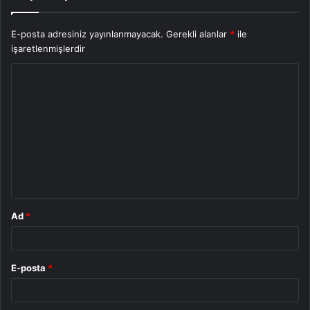
E-posta adresiniz yayınlanmayacak.
Gerekli alanlar
*
ile
işaretlenmişlerdir
Y
o
r
u
m
*
Ad
*
E-posta
*