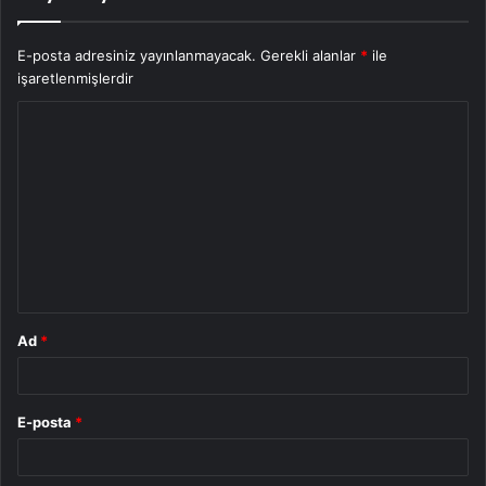
E-posta adresiniz yayınlanmayacak.
Gerekli alanlar
*
ile
işaretlenmişlerdir
Y
o
r
u
m
*
Ad
*
E-posta
*