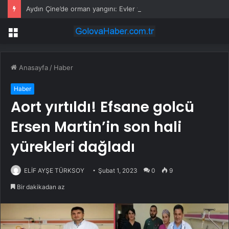
Aydın Çine’de orman yangını: Evler tahliye ediliyor, havadan ve karadan yoğun müdahale
Menü
Anasayfa
/
Haber
Haber
Aort yırtıldı! Efsane golcü
Ersen Martin’in son hali
yürekleri dağladı
ELİF AYŞE TÜRKSOY
Şubat 1, 2023
0
9
Bir dakikadan az