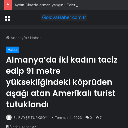
Aydın Çine’de orman yangını: Evler tahliye ediliyor, havadan ve karadan yoğun müdahale
Menü
Anasayfa
/
Haber
Haber
Almanya’da iki kadını taciz
edip 91 metre
yüksekliğindeki köprüden
aşağı atan Amerikalı turist
tutuklandı
ELİF AYŞE TÜRKSOY
Temmuz 4, 2023
0
7
Bir dakikadan az