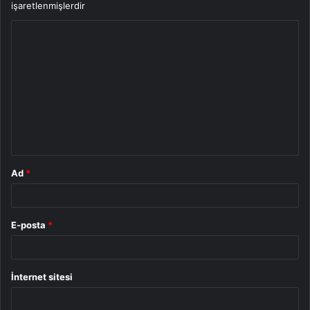
işaretlenmişlerdir
Y
o
r
u
m
*
Ad
*
E-posta
*
İnternet sitesi