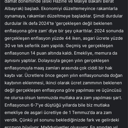
damat döneminde (eski Hazine ve Maliye Bakanı Berat
Albayrak) başladı. Ekonomiyi düzeltemeyince rakamlarla
oynamaya, rakamları düzeltmeye başladılar. Şimdi durdular
durdular ilk defa 2024’te ‘gerçekleşen değil beklenen
enflasyona göre zam’ diye bir şey çıkarttılar. 2024 sonunda
gerçekleşen enflasyon yüzde 44 iken, asgari ücrete yüzde
30 ve tek seferlik zam yapıldı. Geçmiş ve gerçekleşen
enflasyonun 14 puan altında kaldı. Emekliye, memura da
aynısını yaptılar. Dolayısıyla geçen yılın gerçekleşen
enflasyonuyla maaş zamları arasında çok ciddi bir hak
kaybı var. Ücretlere önce geçen yılın enflasyonunda doğan
kaybının eklenmesi, ikinci olarak ücret zammının beklenen
değil gerçekleşen enflasyona göre yapılması ve üçüncüsü
ne olursa olsun temmuzda mutlaka ara zam yapılması şart.
Enflasyonun 6-7’ye düştüğü yıllarda bile biz mutlaka
emekliye de asgari ücretliye de 1 Temmuz’da ara zam
verdik. Çünkü yıl sonunu beklediğinizde fark ve gelirdeki
erozyon büyüyor. Mağduriyetler oluşuyor. En azından yıl