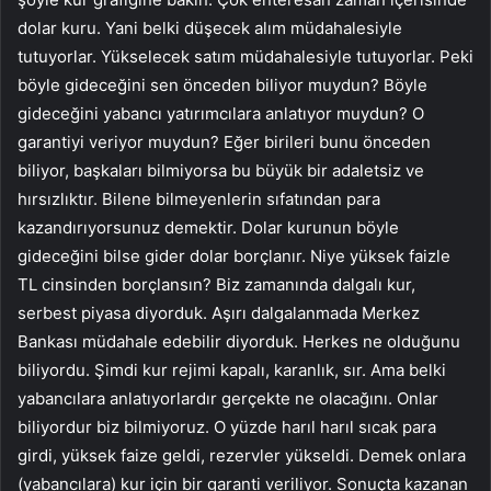
dolar kuru. Yani belki düşecek alım müdahalesiyle
tutuyorlar. Yükselecek satım müdahalesiyle tutuyorlar. Peki
böyle gideceğini sen önceden biliyor muydun? Böyle
gideceğini yabancı yatırımcılara anlatıyor muydun? O
garantiyi veriyor muydun? Eğer birileri bunu önceden
biliyor, başkaları bilmiyorsa bu büyük bir adaletsiz ve
hırsızlıktır. Bilene bilmeyenlerin sıfatından para
kazandırıyorsunuz demektir. Dolar kurunun böyle
gideceğini bilse gider dolar borçlanır. Niye yüksek faizle
TL cinsinden borçlansın? Biz zamanında dalgalı kur,
serbest piyasa diyorduk. Aşırı dalgalanmada Merkez
Bankası müdahale edebilir diyorduk. Herkes ne olduğunu
biliyordu. Şimdi kur rejimi kapalı, karanlık, sır. Ama belki
yabancılara anlatıyorlardır gerçekte ne olacağını. Onlar
biliyordur biz bilmiyoruz. O yüzde harıl harıl sıcak para
girdi, yüksek faize geldi, rezervler yükseldi. Demek onlara
(yabancılara) kur için bir garanti veriliyor. Sonuçta kazanan