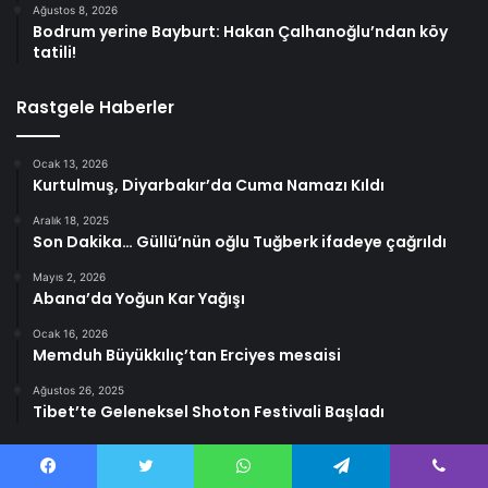
Ağustos 8, 2026
Bodrum yerine Bayburt: Hakan Çalhanoğlu’ndan köy
tatili!
Rastgele Haberler
Ocak 13, 2026
Kurtulmuş, Diyarbakır’da Cuma Namazı Kıldı
Aralık 18, 2025
Son Dakika… Güllü’nün oğlu Tuğberk ifadeye çağrıldı
Mayıs 2, 2026
Abana’da Yoğun Kar Yağışı
Ocak 16, 2026
Memduh Büyükkılıç’tan Erciyes mesaisi
Ağustos 26, 2025
Tibet’te Geleneksel Shoton Festivali Başladı
Facebook
Twitter
WhatsApp
Telegram
Viber