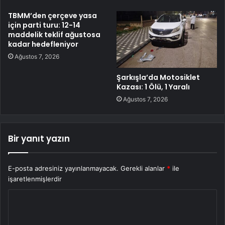
TBMM’den çerçeve yasa
için parti turu: 12-14
maddelik teklif ağustosa
kadar hedefleniyor
Ağustos 7, 2026
Şarkışla’da Motosiklet
Kazası: 1 Ölü, 1 Yaralı
Ağustos 7, 2026
Bir yanıt yazın
E-posta adresiniz yayınlanmayacak.
Gerekli alanlar
*
ile
işaretlenmişlerdir
Y
o