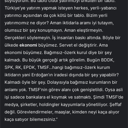
söylüyorum. Bu tablo ciddi yatırımcıyı ürküten bir tablo.
Türkiye’ye yatırım yapmak isteyen herkes, yerli-yabancı
yatırımcı açısından da çok kötü bir tablo. Bizim yerli
yatırımcımız ne diyor? Aman iktidarla aramı iyi tutayım,
olumsuz bir şey konuşmayın. Aman eleştirmeyin.
Gerçekleri söylemeyin. İş insanları baskı altında. Böyle bir
ülkede
ekonomi
büyümez. Servet el değiştirir. Ama
ekonomi büyümez. Bağımsız-özerk kurul diye bir şey
kalmadı. Bu büyük gerçeği artık görelim. Bugün BDDK,
SPK, RK, EPDK, TMSF…hangi bağımsız-özerk kurum
iktidarın yani Erdoğan’ın iradesi dışında bir şey yapabilir?
Kalmadı öyle bir şey. Dolayısıyla bağımsız kurumların bir
anlamı yok. TMSF’nin görev alanı çok genişletildi. Oysa asli
işi sadece bankalara el koymak ve satmaktı. Şimdi TMSF’de
medya, şirketler, holdingler kayyumlarla yönetiliyor. Şeffaf
değil. Görevlendirmeler, maaşlar, kimden neyi kaça alıyor
kaça satıyor bilemezsiniz.”