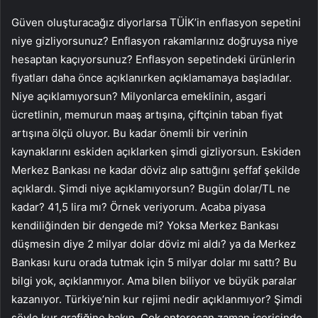
Güven oluşturacağız diyorlarsa TÜİK’in enflasyon sepetini
niye gizliyorsunuz? Enflasyon rakamlarınız doğruysa niye
hesaptan kaçıyorsunuz? Enflasyon sepetindeki ürünlerin
fiyatları daha önce açıklanırken açıklamamaya başladılar.
Niye açıklamıyorsun? Milyonlarca emeklinin, asgari
ücretlinin, memurun maaş artışına, çiftçinin taban fiyat
artışına ölçü oluyor. Bu kadar önemli bir verinin
kaynaklarını eskiden açıklarken şimdi gizliyorsun. Eskiden
Merkez Bankası ne kadar döviz alıp sattığını şeffaf şekilde
açıklardı. Şimdi niye açıklamıyorsun? Bugün dolar/TL ne
kadar? 41,5 lira mı? Örnek veriyorum. Acaba piyasa
kendiliğinden bir dengede mi? Yoksa Merkez Bankası
düşmesin diye 2 milyar dolar döviz mi aldı? ya da Merkez
Bankası kuru orada tutmak için 5 milyar dolar mı sattı? Bu
bilgi yok, açıklanmıyor. Ama bilen biliyor ve büyük paralar
kazanıyor. Türkiye’nin kur rejimi nedir açıklanmıyor? Şimdi
şöyle kur grafiğine bakın. Çok enteresan zaman içerisinde