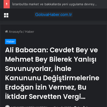
İstanbul’da market ve bakkallarda yeni uygulama devreye girdi
Menü
Anasayfa
/
Haber
Haber
Ali Babacan: Cevdet Bey ve
Mehmet Bey Bilerek Yanlışı
Savunuyorlar, İhale
Kanununu Değiştirmelerine
Erdoğan İzin Vermez, Bu
İktidar Servetten Vergi…