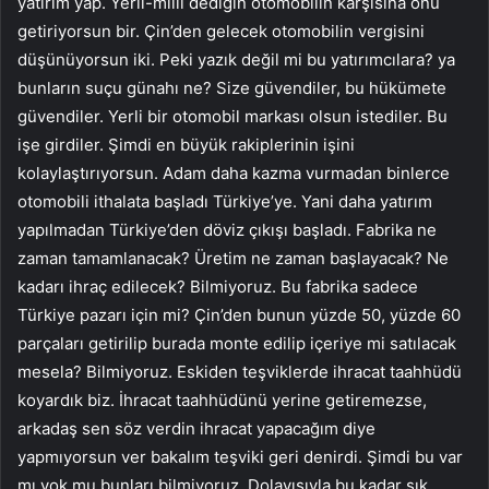
yatırım yap. Yerli-milli dediğin otomobilin karşısına onu
getiriyorsun bir. Çin’den gelecek otomobilin vergisini
düşünüyorsun iki. Peki yazık değil mi bu yatırımcılara? ya
bunların suçu günahı ne? Size güvendiler, bu hükümete
güvendiler. Yerli bir otomobil markası olsun istediler. Bu
işe girdiler. Şimdi en büyük rakiplerinin işini
kolaylaştırıyorsun. Adam daha kazma vurmadan binlerce
otomobili ithalata başladı Türkiye’ye. Yani daha yatırım
yapılmadan Türkiye’den döviz çıkışı başladı. Fabrika ne
zaman tamamlanacak? Üretim ne zaman başlayacak? Ne
kadarı ihraç edilecek? Bilmiyoruz. Bu fabrika sadece
Türkiye pazarı için mi? Çin’den bunun yüzde 50, yüzde 60
parçaları getirilip burada monte edilip içeriye mi satılacak
mesela? Bilmiyoruz. Eskiden teşviklerde ihracat taahhüdü
koyardık biz. İhracat taahhüdünü yerine getiremezse,
arkadaş sen söz verdin ihracat yapacağım diye
yapmıyorsun ver bakalım teşviki geri denirdi. Şimdi bu var
mı yok mu bunları bilmiyoruz. Dolayısıyla bu kadar sık