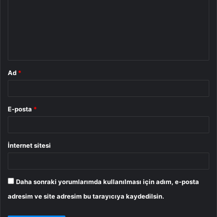
r
u
m
*
Ad
*
E-posta
*
İnternet sitesi
Daha sonraki yorumlarımda kullanılması için adım, e-posta
adresim ve site adresim bu tarayıcıya kaydedilsin.