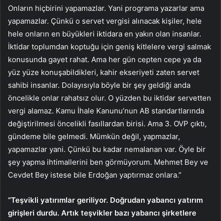
Onların hiçbirini yapamazlar. Yani programa yazarlar ama
yapamazlar. Çünkü o servet vergisi alınacak kişiler, hele
hele onların en büyükleri iktidara en yakın olan insanlar.
İktidar toplumdan koptuğu için geniş kitlelere vergi salmak
konusunda gayet rahat. Ama her gün cepten cepe ya da
yüz yüze konuşabildikleri, kahir ekseriyeti zaten servet
sahibi insanlar. Dolayısıyla böyle bir şey geldiği anda
öncelikle onlar rahatsız olur. O yüzden bu iktidar servetten
vergi alamaz. Kamu İhale Kanunu’nun AB standartlarında
değiştirilmesi öncelikli fasıllardan birisi. Ama 3. OVP çıktı,
gündeme bile gelmedi. Mümkün değil, yapmazlar,
yapamazlar yani. Çünkü bu kadar nemalanan var. Öyle bir
şey yapma ihtimallerini ben görmüyorum. Mehmet Bey ve
Cevdet Bey istese bile Erdoğan yaptırmaz onlara.”
“Teşvikli yatırımlar geriliyor. Doğrudan yabancı yatırım
girişleri durdu. Artık teşvikler bazı yabancı şirketlere