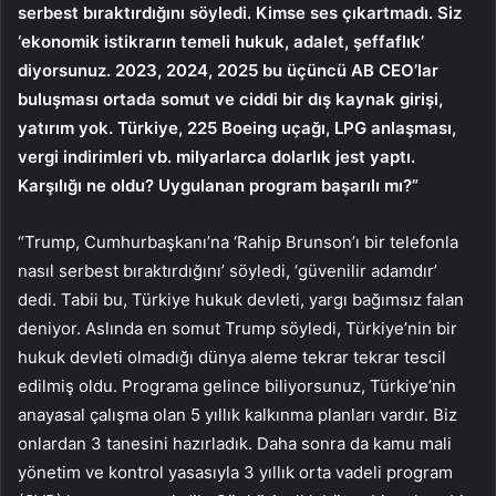
serbest bıraktırdığını söyledi. Kimse ses çıkartmadı. Siz
‘ekonomik istikrarın temeli hukuk, adalet, şeffaflık’
diyorsunuz. 2023, 2024, 2025 bu üçüncü AB CEO’lar
buluşması ortada somut ve ciddi bir dış kaynak girişi,
yatırım yok. Türkiye, 225 Boeing uçağı, LPG anlaşması,
vergi indirimleri vb. milyarlarca dolarlık jest yaptı.
Karşılığı ne oldu? Uygulanan program başarılı mı?”
“Trump, Cumhurbaşkanı’na ‘Rahip Brunson’ı bir telefonla
nasıl serbest bıraktırdığını’ söyledi, ‘güvenilir adamdır’
dedi. Tabii bu, Türkiye hukuk devleti, yargı bağımsız falan
deniyor. Aslında en somut Trump söyledi, Türkiye’nin bir
hukuk devleti olmadığı dünya aleme tekrar tekrar tescil
edilmiş oldu. Programa gelince biliyorsunuz, Türkiye’nin
anayasal çalışma olan 5 yıllık kalkınma planları vardır. Biz
onlardan 3 tanesini hazırladık. Daha sonra da kamu mali
yönetim ve kontrol yasasıyla 3 yıllık orta vadeli program