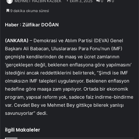
MEHMET HAZBİN KAZBEK
Ekim 3, 2025
0
0
9 dakika okuma süresi
Haber
: Zülfikar DOĞAN
(ANKARA)
– Demokrasi ve Atılım Partisi (DEVA) Genel
Başkanı Ali Babacan, Uluslararası Para Fonu’nun (IMF)
geçmişte kendilerinden de maaş ve ücret zamlarının
‘gerçekleşen değil, beklenen enflasyona göre yapılmasını’
istediğini ancak reddettiklerini belirterek, “Şimdi ise IMF
olmaksızın IMF talepleri uygulanıyor. Beklenen enflasyon
hedefine göre maaşa zam yapılıyor. Ortada bir ekonomik
program, yapısal reform yok, sadece faiz indirme-bindirme
var. Cevdet Bey ve Mehmet Bey gittikçe bilerek yanlışı
savunuyorlar” dedi.
İlgili Makaleler