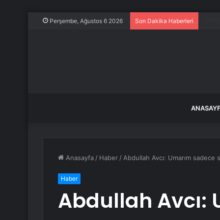
Tesla
Perşembe, Ağustos 6 2026
Son Dakika Haberleri
ANASAY
Anasayfa
/
Haber
/
Abdullah Avcı: Umarım sadece s
Haber
Abdullah Avcı: