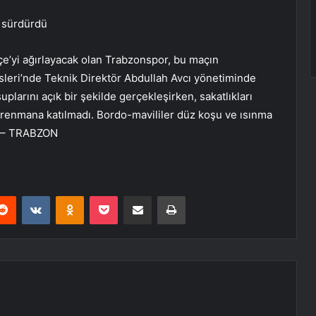
ı sürdürdü
çe’yi ağırlayacak olan Trabzonspor, bu maçın
isleri’nde Teknik Direktör Abdullah Avcı yönetiminde
plarını açık bir şekilde gerçekleşirken, sakatlıkları
enmana katılmadı. Bordo-mavililer düz koşu ve ısınma
ı. – TRABZON
erest
Reddit
VKontakte
Odnoklassniki
Pocket
E-Posta ile paylaş
Yazdır