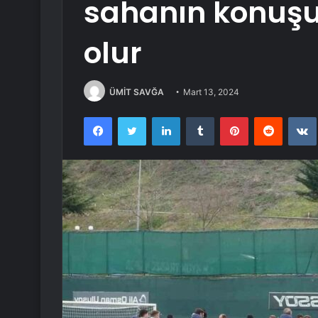
sahanın konuşu
olur
ÜMİT SAVĞA
Mart 13, 2024
Facebook
Twitter
LinkedIn
Tumblr
Pinterest
Reddit