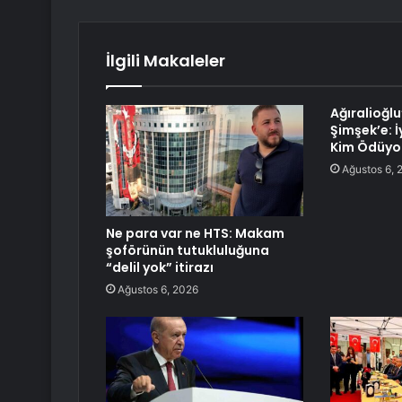
İlgili Makaleler
Ağıralioğl
Şimşek’e: İ
Kim Ödüyo
Ağustos 6, 
Ne para var ne HTS: Makam
şoförünün tutukluluğuna
“delil yok” itirazı
Ağustos 6, 2026