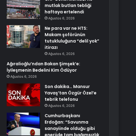
mutlak butlan tebliği
haftaya ertelendi
Ağustos 6, 2026
Ne para var ne HTS:
Makam şoförünün
tutukluluğuna “delil yok”
itirazı
Ağustos 6, 2026
Ağıralioğlu’ndan Bakan Şimşek’e:
İyileşmenin Bedelini Kim Ödüyor
Ağustos 6, 2026
Son dakika… Mansur
Yavaş’tan Özgür Özel’e
tebrik telefonu
Ağustos 6, 2026
Cumhurbaşkanı
Erdoğan: “Savunma
sanayiinde olduğu gibi
enerjide tam bağımsızlık