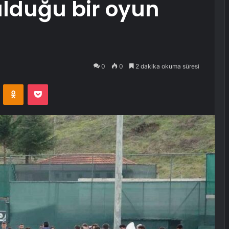
lduğu bir oyun
0
0
2 dakika okuma süresi
VKontakte
Odnoklassniki
Pocket