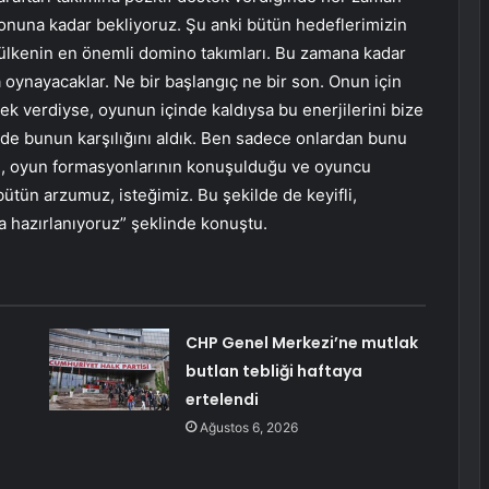
sonuna kadar bekliyoruz. Şu anki bütün hedeflerimizin
 ülkenin en önemli domino takımları. Bu zamana kadar
oynayacaklar. Ne bir başlangıç ne bir son. Onun için
tek verdiyse, oyunun içinde kaldıysa bu enerjilerini bize
nde bunun karşılığını aldık. Ben sadece onlardan bunu
ğı, oyun formasyonlarının konuşulduğu ve oyuncu
tün arzumuz, isteğimiz. Bu şekilde de keyifli,
a hazırlanıyoruz” şeklinde konuştu.
CHP Genel Merkezi’ne mutlak
butlan tebliği haftaya
ertelendi
Ağustos 6, 2026