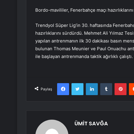
Bordo-mavililer, Fenerbahçe maçı hazırlıkların
Trendyol Süper Lig’in 30. haftasında Fenerbah
hazırlıklarını sürdürdü. Mehmet Ali Yılmaz Tes
yapılan antrenmanın ilk 30 dakikası basın mensu
bulunan Thomas Meunier ve Paul Onuachu antr
ile başlayan antrenmanda taktik ağırlıklı çalışt
Facebook
Twitter
LinkedIn
Tumblr
Pint
Paylaş
ÜMİT SAVĞA