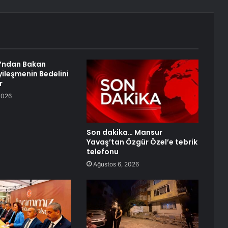
u’ndan Bakan
yileşmenin Bedelini
r
2026
Son dakika… Mansur
Yavaş’tan Özgür Özel’e tebrik
telefonu
Ağustos 6, 2026