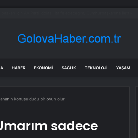
 hisseleri çakıldı, Musk’ın serveti eridi
FA
HABER
EKONOMI
SAĞLIK
TEKNOLOJI
YAŞAM
ahanın konuşulduğu bir oyun olur
 Umarım sadece