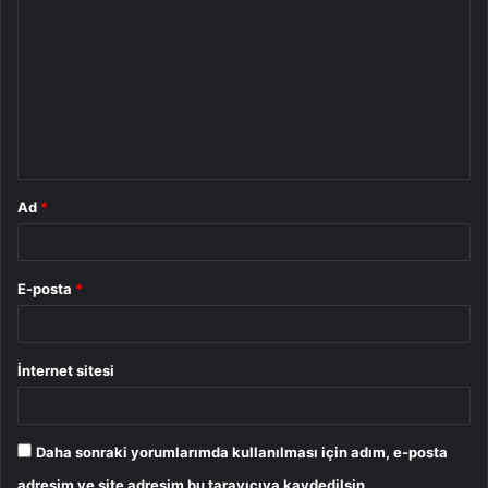
o
r
u
m
*
Ad
*
E-posta
*
İnternet sitesi
Daha sonraki yorumlarımda kullanılması için adım, e-posta
adresim ve site adresim bu tarayıcıya kaydedilsin.