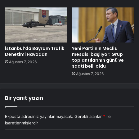
İstanbul’da Bayram Trafik
Yeni Parti’nin Meclis
Denetimi Havadan
mesaisi başlıyor: Grup
toplantılarının günü ve
Ağustos 7, 2026
saati belli oldu
Ağustos 7, 2026
Bir yanıt yazın
E-posta adresiniz yayınlanmayacak.
Gerekli alanlar
*
ile
işaretlenmişlerdir
Y