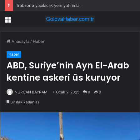
Trabzon’a yapılacak yeni yatırımlar imza altına alındı
Menü
Anasayfa
/
Haber
Haber
ABD, Suriye’nin Ayn El-Arab
kentine askeri üs kuruyor
NURCAN BAYRAM
Ocak 2, 2025
0
0
Bir dakikadan az